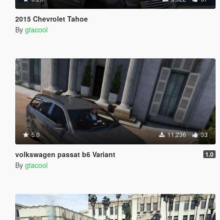
2015 Chevrolet Tahoe
By
gtacool
5.0
11,236
33
volkswagen passat b6 Variant
1.0
By
gtacool