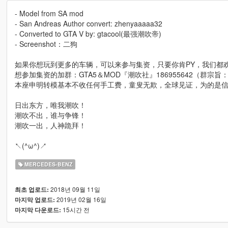
- Model from SA mod
- San Andreas Author convert: zhenyaaaaa32
- Converted to GTA V by: gtacool(最强潮吹帝)
- Screenshot：二狗
如果你想玩到更多的车辆，可以来参与集资，只要你肯PY，我们都欢迎
想参加集资的加群：GTA5＆MOD『潮吹社』186955642（群宗
本座申明转模基本不收任何手工费，童叟无欺，全球见证，为的是信仰和
日出东方，唯我潮吹！
潮吹不出，谁与争锋！
潮吹一出，人神跪拜！
↖(^ω^)↗
MERCEDES-BENZ
2018년 09월 11일
최초 업로드:
2019년 02월 16일
마지막 업로드:
15시간 전
마지막 다운로드: