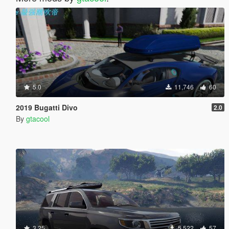
5.0
11,746
60
2019 Bugatti Divo
2.0
By
gtacool
3.25
5,522
57