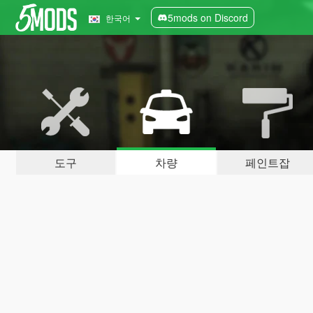
5mods on Discord
한국어
도구
차량
페인트잡