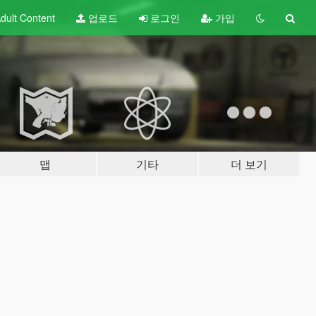
dult
Content
업로드
로그인
가입
맵
기타
더 보기