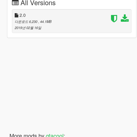
All Versions
2.0
다운로드 6,230
, 44.1MB
2019년 02월 16일
More mods by
gtacool
: