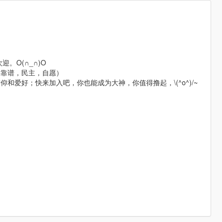
。O(∩_∩)O
旨：靠谱，民主，自愿）
爱好；快来加入吧，你也能成为大神，你值得撸起，\(^o^)/~