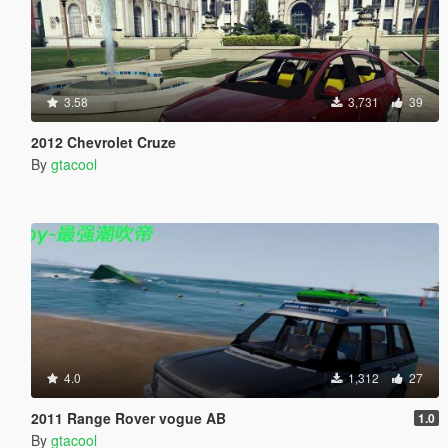
3.58
3,731
39
2012 Chevrolet Cruze
By
gtacool
4.0
1,312
27
2011 Range Rover vogue AB
1.0
By
gtacool