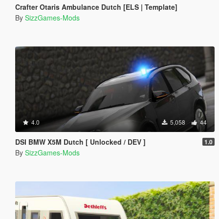
Crafter Otaris Ambulance Dutch [ELS | Template]
By
SizzGames-Mods
4.0
5,058
44
DSI BMW X5M Dutch [ Unlocked / DEV ]
1.0
By
SizzGames-Mods