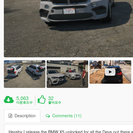
5,063
32
다운로드수
좋아요수
Description
Comments (11)
Hereby I release the BMW X5 unlocked for all the Devs out there who