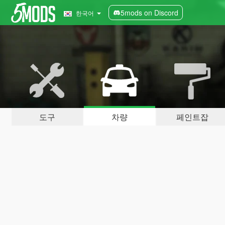
5mods on Discord
한국어
도구
차량
페인트잡