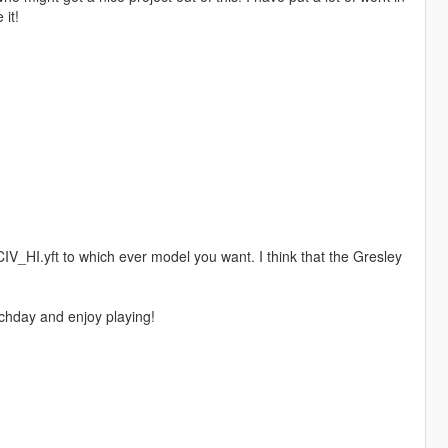
 it!
 CIV_HI.yft to which ever model you want. I think that the Gresley
tchday and enjoy playing!