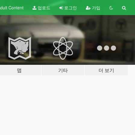
dult
Content
업로드
로그인
가입
맵
기타
더 보기