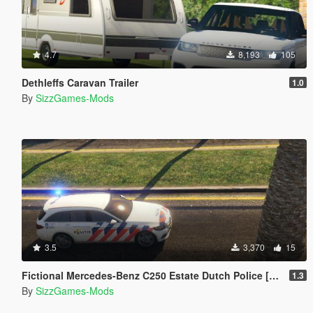
4.7
8,193
105
Dethleffs Caravan Trailer
1.0
By
SizzGames-Mods
3.5
3,370
15
Fictional Mercedes-Benz C250 Estate Dutch Police [Template]
1.3
By
SizzGames-Mods