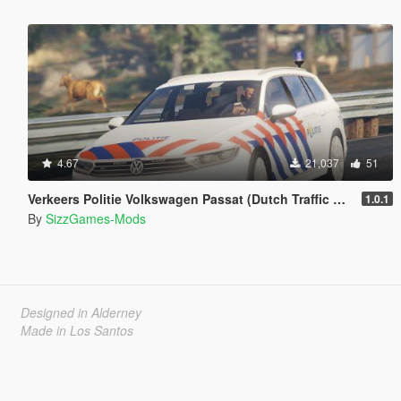
4.67
21,037
51
Verkeers Politie Volkswagen Passat (Dutch Traffic Police) [ELS]
1.0.1
By
SizzGames-Mods
Designed in Alderney
Made in Los Santos