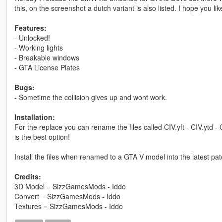
this, on the screenshot a dutch variant is also listed. I hope you like
Features:
- Unlocked!
- Working lights
- Breakable windows
- GTA License Plates
Bugs:
- Sometime the collision gives up and wont work.
Installation:
For the replace you can rename the files called CIV.yft - CIV.ytd -
is the best option!
Install the files when renamed to a GTA V model into the latest pa
Credits:
3D Model = SizzGamesMods - Iddo
Convert = SizzGamesMods - Iddo
Textures = SizzGamesMods - Iddo