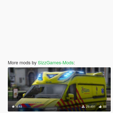
More mods by
SizzGames-Mods
:
4.48
29,491
88