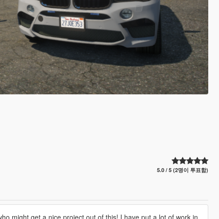
5.0 / 5 (2명이 투표함)
 might get a nice project out of this! I have put a lot of work in