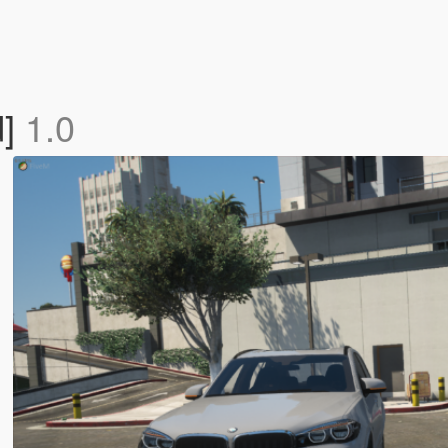
d]
1.0