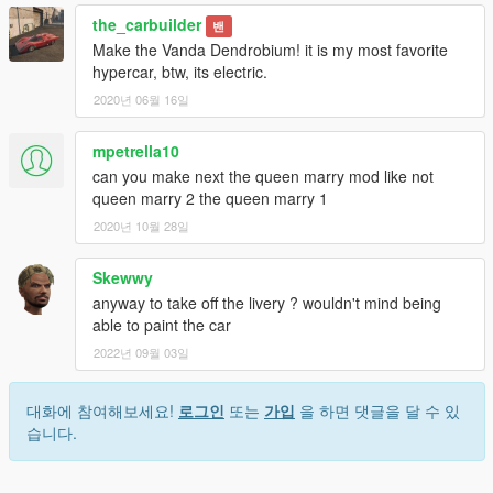
the_carbuilder
밴
Make the Vanda Dendrobium! it is my most favorite
hypercar, btw, its electric.
2020년 06월 16일
mpetrella10
can you make next the queen marry mod like not
queen marry 2 the queen marry 1
2020년 10월 28일
Skewwy
anyway to take off the livery ? wouldn't mind being
able to paint the car
2022년 09월 03일
대화에 참여해보세요!
로그인
또는
가입
을 하면 댓글을 달 수 있
습니다.