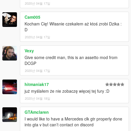
2020년 04월 17일
Cam005
Kocham Cię! Własnie czekałem aż ktoś zrobi Dzika :
D
2020년 04월 17일
Vexy
Give some credit man, this is an assetto mod from
DCGP
2020년 04월 17일
hitmaniak17
już myślałem że nie zobaczę więcej tej fury :D
2020년 04월 18일
GTAmclaren
I would like to have a Mercedes clk gtr properly done
into gta v but can’t contact on discord