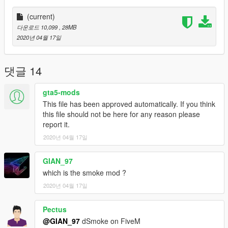
by KAFAROS
(current)
다운로드 10,099
, 28MB
2020년 04월 17일
댓글 14
gta5-mods
This file has been approved automatically. If you think
this file should not be here for any reason please
report it.
2020년 04월 17일
GIAN_97
which is the smoke mod ?
2020년 04월 17일
Pectus
@GIAN_97
dSmoke on FiveM