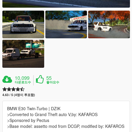
10,099
55
다운로드수
좋아요수
4.63 / 5 (4명이 투표함)
BMW E30 Twin-Turbo | DZIK
>Converted to Grand Theft auto V,by: KAFAROS
>Sponsored by Pectus
>Base model: assetto mod from DCGP, modified by: KAFAROS