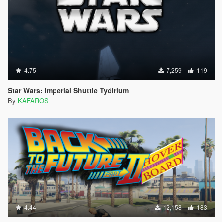
4.75
7,259
119
Star Wars: Imperial Shuttle Tydirium
By
KAFAROS
4.44
12,158
183