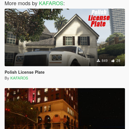
More mods by
KAFAROS
:
849
28
Polish License Plate
By
KAFAROS