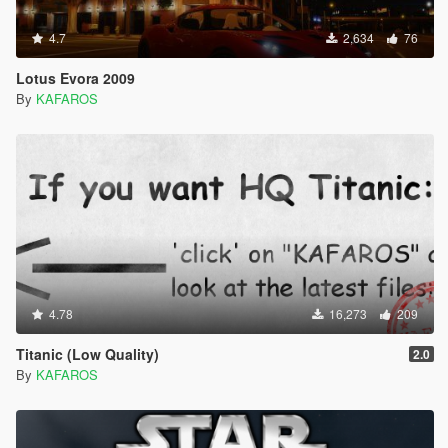
4.7
2,634
76
Lotus Evora 2009
By
KAFAROS
4.78
16,273
209
Titanic (Low Quality)
2.0
By
KAFAROS