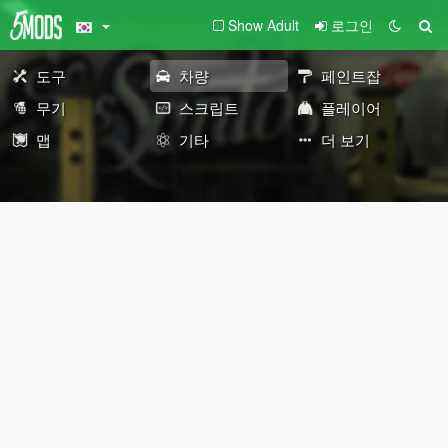
Show Adult
로그인
도구
차량
페인트잡
무기
스크립트
플레이어
맵
기타
더 보기