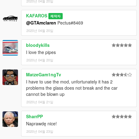
2020년 04월 20일
KAFAROS
제작자
@GTAmclaren
Pectus#8469
2020년 04월 20일
bloodykills
I love the pipes
2020년 04월 20일
MatzeGam1ngTv
I have to use the mod, unfortunately it has 2
problems the glass does not break and the car
cannot be blown up
2020년 04월 21일
SharrPP
Naprawdę nice!
2020년 04월 23일