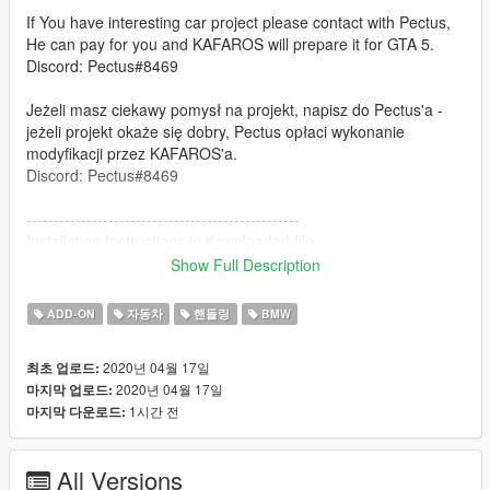
If You have interesting car project please contact with Pectus,
He can pay for you and KAFAROS will prepare it for GTA 5.
Discord: Pectus#8469
Jeżeli masz ciekawy pomysł na projekt, napisz do Pectus'a -
jeżeli projekt okaże się dobry, Pectus opłaci wykonanie
modyfikacji przez KAFAROS'a.
Discord: Pectus#8469
--------------------------------------------------
Installation Instructions in downloaded file.
--------------------------------------------------
Show Full Description
Please do not reupload on other websites without my
ADD-ON
자동차
핸들링
BMW
permission ;)
--------------------------------------------------
2020년 04월 17일
최초 업로드:
2020년 04월 17일
마지막 업로드:
>My e-mail: kafarosmods@gmail.com
1시간 전
마지막 다운로드:
>My PayPal e-mail: kafarosmods@gmail.com
>My Patreon profile: https://www.patreon.com/KAFAROS
>My FB Page: https://www.facebook.com/kafarosmods/
All Versions