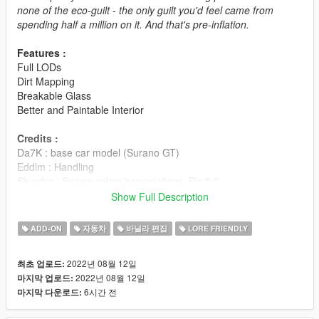
none of the eco-guilt - the only guilt you'd feel came from
spending half a million on it. And that's pre-inflation.
Features :
Full LODs
Dirt Mapping
Breakable Glass
Better and Paintable Interior
Credits :
Da7K : base car model (Surano GT)
Eddlm : Handling
Skysder : Spawn colors/carvariations, Pic 5,6
MyCrystals! : Mod Page Description
Show Full Description
Sealy : Pic 1-4
Sangckrona : Testing
ADD-ON
자동차
바닐라 편집
LORE FRIENDLY
Installation is in the readme file.
2022년 08월 12일
최초 업로드:
2022년 08월 12일
마지막 업로드:
Vanillaworks Standard License Format (VSmLF-1.0)
6시간 전
마지막 다운로드:
By downloading this package and/or it's cumulative updates,