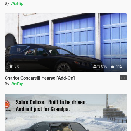
By
WibFlip
5.0
3,096
112
Chariot Coscarelli Hearse [Add-On]
1.1
By
WibFlip