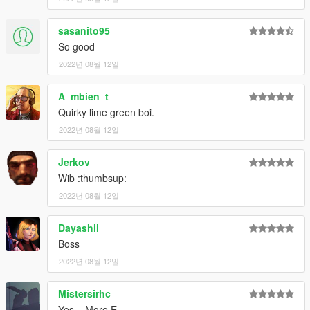
sasanito95
So good
2022년 08월 12일
A_mbien_t
Quirky lime green boi.
2022년 08월 12일
Jerkov
Wib :thumbsup:
2022년 08월 12일
Dayashii
Boss
2022년 08월 12일
Mistersirhc
Yes... More E