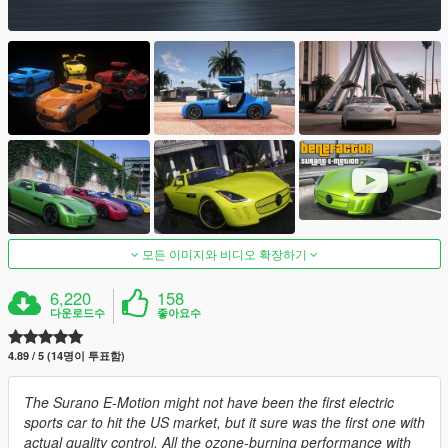
모든 이미지와 비디오 확장하기
6,220
158
다운로드수
좋아요수
4.89 / 5 (14명이 투표함)
The Surano E-Motion might not have been the first electric
sports car to hit the US market, but it sure was the first one with
actual quality control. All the ozone-burning performance with