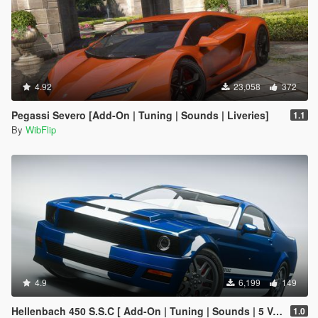
4.92
23,058
372
Pegassi Severo [Add-On | Tuning | Sounds | Liveries]
1.1
By
WibFlip
4.9
6,199
149
Hellenbach 450 S.S.C [ Add-On | Tuning | Sounds | 5 Variants ]
1.0