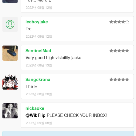
2022년 08월 12일
iceboyjake
fire
2022년 08월 12일
SentinelMad
Very good high visibility jacket
2022년 08월 13일
Sangckrona
The E
2022년 08월 20일
nickaoke
@WibFlip
PLEASE CHECK YOUR INBOX!
2022년 09월 08일