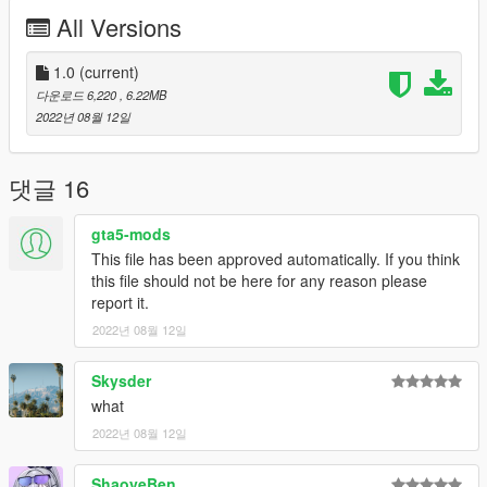
you will agree the following terms and conditions.
All Versions
Modifying this package and it's contents except the text data
such as handling, meta files and modkit, uploading or hosting it
1.0
(current)
elsewhere as is or in a modified state, using it on multiplayer
다운로드 6,220
, 6.22MB
game clients such as FiveM servers without author's
2022년 08월 12일
permission and selling, paywalling or monetizing in any shape
or form is prohibited. Failing to comply these terms will result in
copyright complaints against offending individuals and/or
댓글 16
entities on respective platforms. To get permission to use this
content in your multiplayer clients, please contact me on
gta5-mods
discord @ WibFlip#6308.
This file has been approved automatically. If you think
this file should not be here for any reason please
report it.
2022년 08월 12일
Skysder
what
2022년 08월 12일
ShaoyeBen