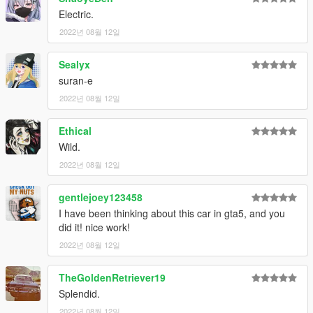
Electric.
2022년 08월 12일
Sealyx
suran-e
2022년 08월 12일
Ethical
Wild.
2022년 08월 12일
gentlejoey123458
I have been thinking about this car in gta5, and you
did it! nice work!
2022년 08월 12일
TheGoldenRetriever19
Splendid.
2022년 08월 12일