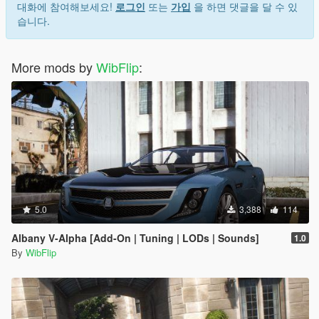
대화에 참여해보세요!
로그인
또는
가입
을 하면 댓글을 달 수 있
습니다.
More mods by
WibFlip
:
5.0
3,388
114
Albany V-Alpha [Add-On | Tuning | LODs | Sounds]
1.0
By
WibFlip