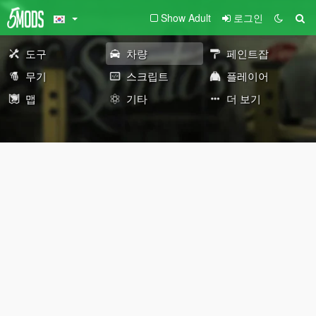
Show Adult
로그인
도구
차량
페인트잡
무기
스크립트
플레이어
맵
기타
더 보기