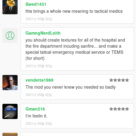
Swed1431
this brings a whole new meaning to tactical medics
2021년 09월 02일
GamngNerdLeith
you should create textures for all of the hospital and
the fire department incuding sanfire... and make a
special tatical emergency medical service or TEMS
(for short)
2021년 09월 02일
vendetta1969
The mod you never knew you needed so badly
2021년 09월 02일
Gman216
I'm feelin it.
2021년 09월 03일