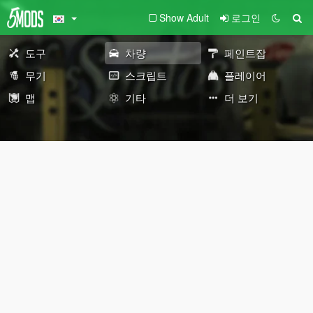
Show Adult
로그인
도구
차량
페인트잡
무기
스크립트
플레이어
맵
기타
더 보기