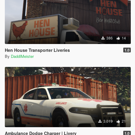
386
14
Hen House Transporter Liveries
1.0
By
DaddlMeister
3,019
21
Ambulance Dodge Charger | Livery
1.0