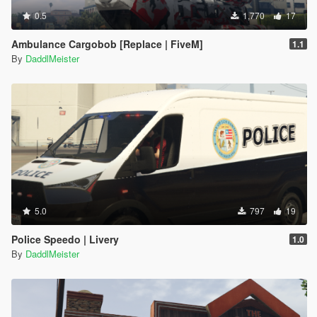
0.5
1,770
17
Ambulance Cargobob [Replace | FiveM]
1.1
By
DaddlMeister
5.0
797
19
Police Speedo | Livery
1.0
By
DaddlMeister