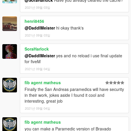
2021년 09월 03일
henri8456
@DaddlMeister
hi okay thank's
2021년 09월 03일
SoraHarlock
@DaddlMeister
yes and no reload i use final update
for fiveM
2021년 09월 04일
fib agent matheus
Finally the San Andreas paramedics will have security
in their work, jokes aside I found it cool and
interesting, great job
2021년 09월 04일
fib agent matheus
you can make a Paramedic version of Bravado