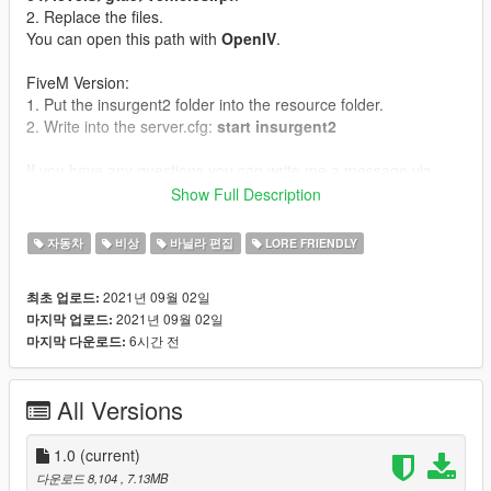
2. Replace the files.
You can open this path with
OpenIV
.
FiveM Version:
1. Put the insurgent2 folder into the resource folder.
2. Write into the server.cfg:
start insurgent2
If you have any questions you can write me a message via
gta5-mods or Discord.
Show Full Description
Do not reupload without permission.
자동차
비상
바닐라 편집
LORE FRIENDLY
2021년 09월 02일
최초 업로드:
2021년 09월 02일
마지막 업로드:
6시간 전
마지막 다운로드:
All Versions
1.0
(current)
다운로드 8,104
, 7.13MB