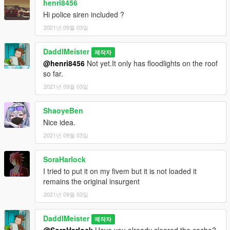
henri8456
Hi police siren included ?
2021년 09월 03일
DaddlMeister
제작자
@henri8456
Not yet.It only has floodlights on the roof
so far.
2021년 09월 03일
ShaoyeBen
Nice idea.
2021년 09월 03일
SoraHarlock
I tried to put it on my fivem but it is not loaded it
remains the original insurgent
2021년 09월 03일
DaddlMeister
제작자
@SoraHarlock
Have you already cleared the cache?