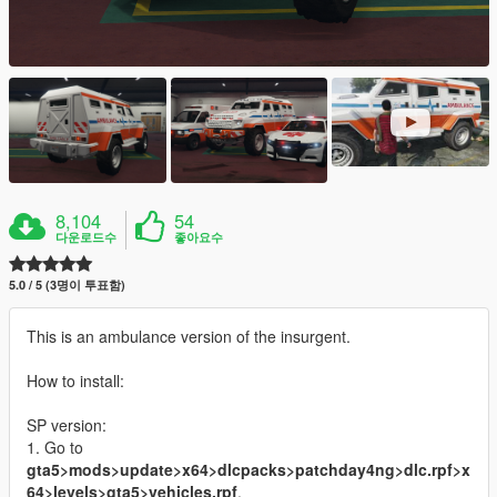
8,104
54
다운로드수
좋아요수
5.0 / 5 (3명이 투표함)
This is an ambulance version of the insurgent.
How to install:
SP version:
1. Go to
gta5>mods>update>x64>dlcpacks>patchday4ng>dlc.rpf>x
64>levels>gta5>vehicles.rpf
.