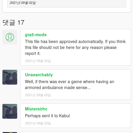
2021년 09월 02일
댓글 17
gta5-mods
This file has been approved automatically. If you think
this file should not be here for any reason please
report it.
2021년 09월 02일
Unsearchably
Well, if there was ever a game where having an
armored ambulance made sense...
2021년 09월 02일
Mistersirhc
Perhaps sent it to Kabul
2021년 09월 02일