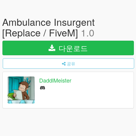
Ambulance Insurgent
[Replace / FiveM]
1.0
다운로드
공유
DaddlMeister