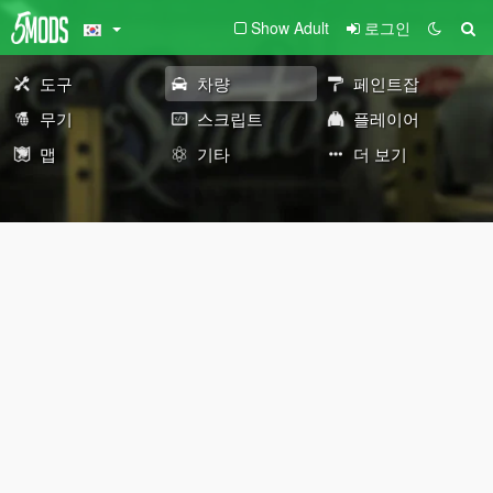
Show Adult
로그인
도구
차량
페인트잡
무기
스크립트
플레이어
맵
기타
더 보기