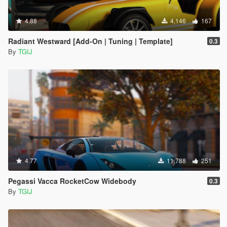
4.88
4,146
167
Radiant Westward [Add-On | Tuning | Template]
0.3
By
TGIJ
4.77
11,788
251
Pegassi Vacca RocketCow Widebody
0.3
By
TGIJ