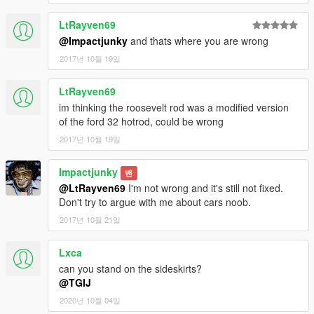
LtRayven69
@Impactjunky
and thats where you are wrong
2017년 10월 19일
LtRayven69
im thinking the roosevelt rod was a modified version
of the ford 32 hotrod, could be wrong
2017년 10월 19일
Impactjunky
밴
@LtRayven69
I'm not wrong and it's still not fixed.
Don't try to argue with me about cars noob.
2017년 10월 21일
Lxca
can you stand on the sideskirts?
@TGIJ
2020년 10월 04일