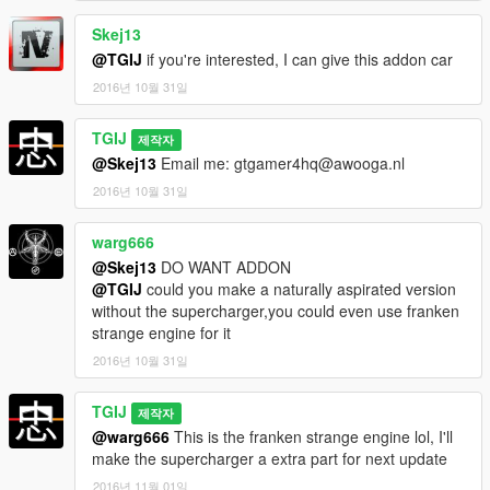
Skej13
@TGIJ
if you're interested, I can give this addon car
2016년 10월 31일
TGIJ
제작자
@Skej13
Email me: gtgamer4hq@awooga.nl
2016년 10월 31일
warg666
@Skej13
DO WANT ADDON
@TGIJ
could you make a naturally aspirated version
without the supercharger,you could even use franken
strange engine for it
2016년 10월 31일
TGIJ
제작자
@warg666
This is the franken strange engine lol, I'll
make the supercharger a extra part for next update
2016년 11월 01일