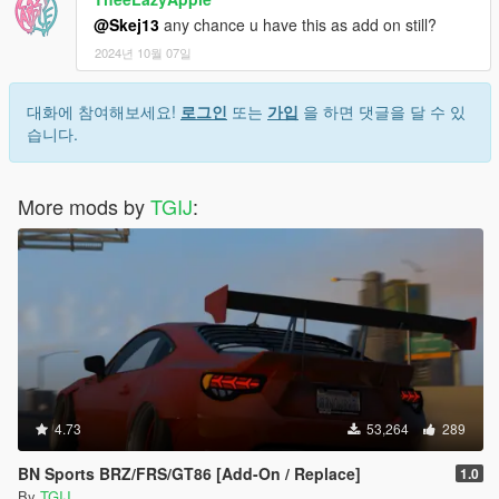
@Skej13
any chance u have this as add on still?
2024년 10월 07일
대화에 참여해보세요!
로그인
또는
가입
을 하면 댓글을 달 수 있
습니다.
More mods by
TGIJ
:
4.73
53,264
289
BN Sports BRZ/FRS/GT86 [Add-On / Replace]
1.0
By
TGIJ