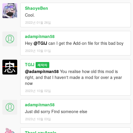
ShaoyeBen
Cool.
2022년 01월 26일
adampitman58
Hey
@TGIJ
can I get the Add-on file for this bad boy
2023년 10월 01일
TGIJ
제작자
@adampitman58
You realise how old this mod is
right, and that I haven't made a mod for over a year
now
2023년 10월 02일
adampitman58
Just did sorry Find someone else
2023년 10월 03일
TheeLazyApple