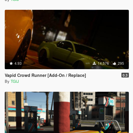
4.93
14,576
295
Vapid Crowd Runner [Add-On / Replace]
0.3
By
TGIJ