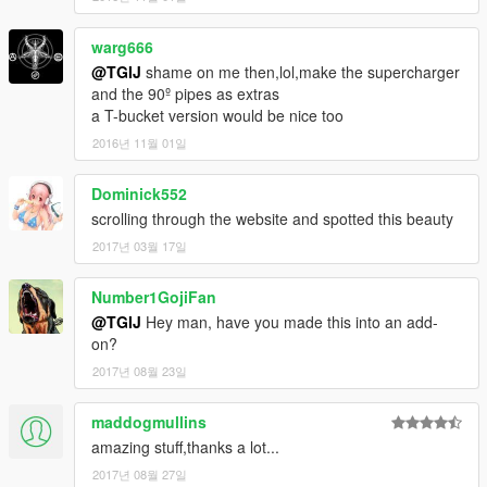
warg666
@TGIJ
shame on me then,lol,make the supercharger
and the 90º pipes as extras
a T-bucket version would be nice too
2016년 11월 01일
Dominick552
scrolling through the website and spotted this beauty
2017년 03월 17일
Number1GojiFan
@TGIJ
Hey man, have you made this into an add-
on?
2017년 08월 23일
maddogmullins
amazing stuff,thanks a lot...
2017년 08월 27일