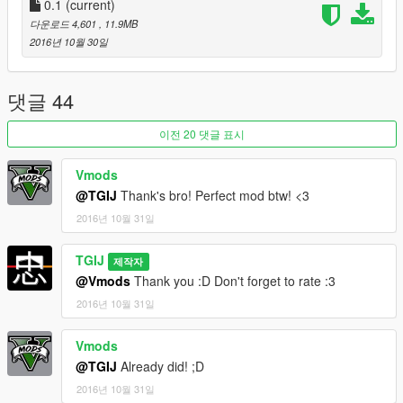
0.1
(current)
YOU DO NOT HAVE PERMISSION TO UPLOAD THIS FILE ON
다운로드 4,601
, 11.9MB
ANY OTHER SITES!!!
2016년 10월 30일
--------------------------------------------------------------------------
댓글 44
If you make videos, feel free to add them, Include mod link!
and If you want to support me, add a link to my YouTube
이전 20 댓글 표시
channel ;) https://www.youtube.com/c/tgi_justin
Vmods
--------------------------------------------------------------------------
@TGIJ
Thank's bro! Perfect mod btw! <3
2016년 10월 31일
Contact:
https://www.facebook.com/TheRealTGIJustin
TGIJ
제작자
https://twitter.com/TGI_J
@Vmods
Thank you :D Don't forget to rate :3
https://www.youtube.com/c/tgi_justin
2016년 10월 31일
Vmods
@TGIJ
Already did! ;D
2016년 10월 31일