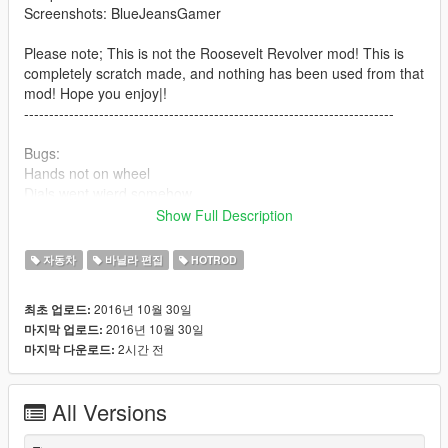
Screenshots: BlueJeansGamer
Please note; This is not the Roosevelt Revolver mod! This is
completely scratch made, and nothing has been used from that
mod! Hope you enjoy|!
--------------------------------------------------------------------------
Bugs:
Hands not on wheel
Dials went wierd somehow
(nothing game breaking so..)
Show Full Description
--------------------------------------------------------------------------
자동차
바닐라 편집
HOTROD
Install to;
2016년 10월 30일
최초 업로드:
2016년 10월 30일
마지막 업로드:
mods/update/x64/dlcpacks/mpvalentines2/dlc.rpf/x64/levels/gta
2시간 전
마지막 다운로드:
5/vehicles/mpvalentines2vehicles.rpf
--------------------------------------------------------------------------
All Versions
Enjoy! :D