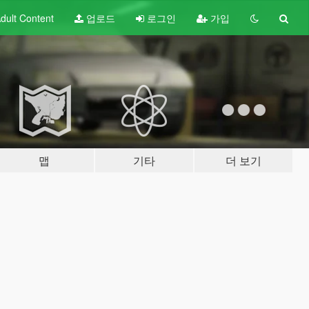
dult
Content
업로드
로그인
가입
맵
기타
더 보기