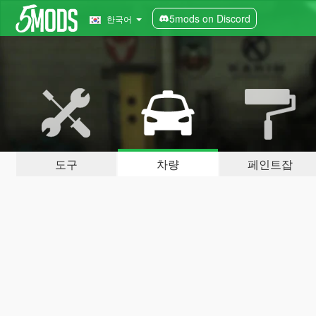
5mods on Discord
한국어
도구
차량
페인트잡