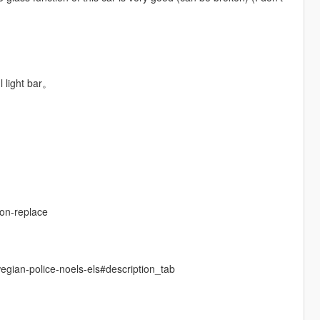
l light bar。
g
-on-replace
egian-police-noels-els#description_tab