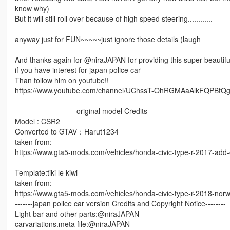
know why)
But it will still roll over because of high speed steering............
anyway just for FUN~~~~~just ignore those details (laugh
And thanks again for @niraJAPAN for providing this super beautifu
if you have interest for japan police car
Than follow him on youtube!!
https://www.youtube.com/channel/UChssT-OhRGMAaAlkFQPBtQ
------------------------original model Credits-------------------------------
Model : CSR2
Converted to GTAV：Harut1234
taken from:
https://www.gta5-mods.com/vehicles/honda-civic-type-r-2017-add
Template:tiki le kiwi
taken from:
https://www.gta5-mods.com/vehicles/honda-civic-type-r-2018-norw
-------japan police car version Credits and Copyright Notice--------
Light bar and other parts:@niraJAPAN
carvariations.meta file:@niraJAPAN