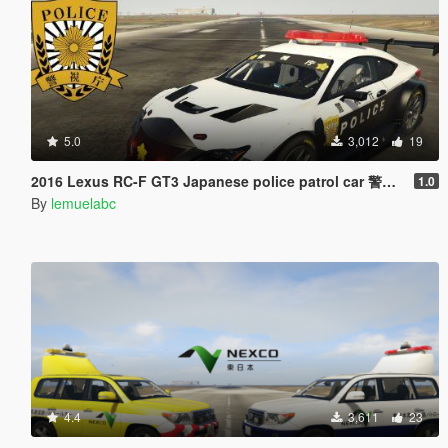
5.0
3,012
19
2016 Lexus RC-F GT3 Japanese police patrol car 警視庁式樣 [ Replace | ELS ]
1.0
By
lemuelabc
4.4
3,611
23