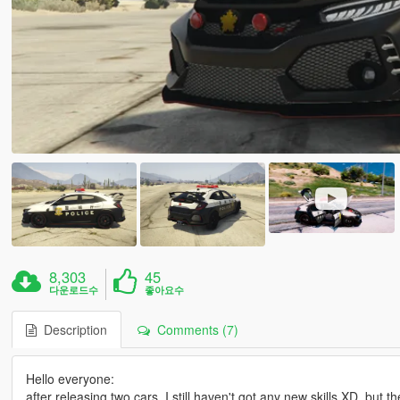
8,303
45
다운로드수
좋아요수
Description
Comments (7)
Hello everyone:
after releasing two cars, I still haven't got any new skills XD, but t