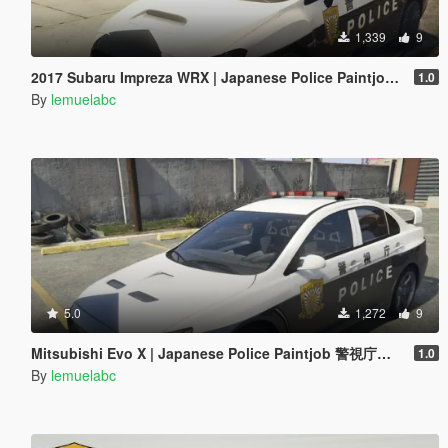
1,339
9
2017 Subaru Impreza WRX | Japanese Police Paintjob 警視庁式樣
1.0
By
lemuelabc
5.0
1,272
9
Mitsubishi Evo X | Japanese Police Paintjob 警視庁式樣
1.0
By
lemuelabc