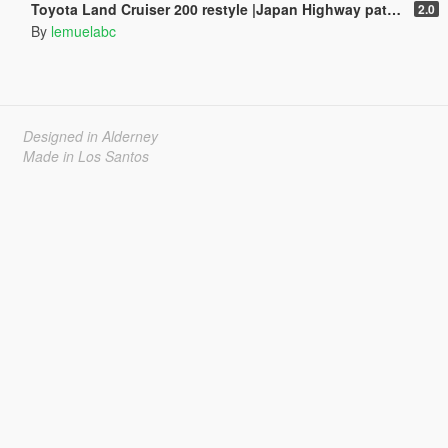
Toyota Land Cruiser 200 restyle |Japan Highway patrol car 道路パトロールカー[Replace | ELS]
2.0
By
lemuelabc
Designed in Alderney
Made in Los Santos