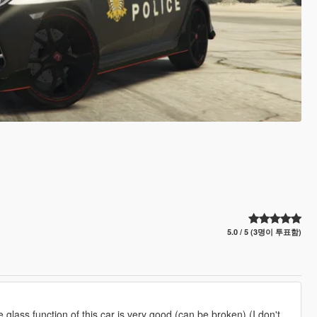
5.0 / 5 (3명이 투표함)
he glass function of this car is very good (can be broken) (I don't