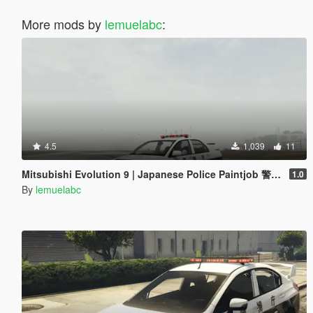
More mods by
lemuelabc
:
4.5
1,039
11
Mitsubishi Evolution 9 | Japanese Police Paintjob 警視庁式樣
1.0
By
lemuelabc