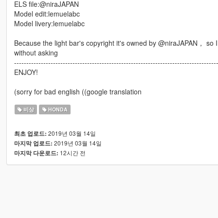
ELS file:@niraJAPAN
Model edit:lemuelabc
Model livery:lemuelabc
Because the light bar's copyright it's owned by @niraJAPAN， so I
without asking
-----------------------------------------------------------------------------------
ENJOY!
(sorry for bad english ((google translation
비상
HONDA
2019년 03월 14일
최초 업로드:
2019년 03월 14일
마지막 업로드:
12시간 전
마지막 다운로드: