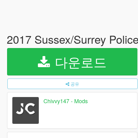
2017 Sussex/Surrey Poli
다운로드
공유
Chivvy147 - Mods