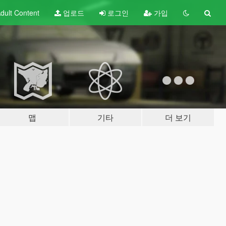
dult
Content
업로드
로그인
가입
맵
기타
더 보기