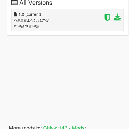
All Versions
1.0
(current)
다운로드 2,445
, 13.7MB
2020년 01월 26일
More mods by
Chivvy147 - Mods
: