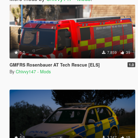
5.0
7,859
39
GMFRS Rosenbauer AT Tech Rescue [ELS]
1.0
By
Chivvy147 - Mods
5.0
3,247
15