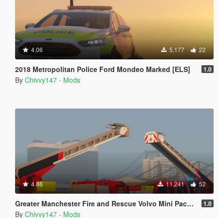
4.06
5,177
22
2018 Metropolitan Police Ford Mondeo Marked [ELS]
1.0
By
Chivvy147 - Mods
4.86
11,241
52
Greater Manchester Fire and Rescue Volvo Mini Pack [ELS] [Animated]
1.0
By
Chivvy147 - Mods