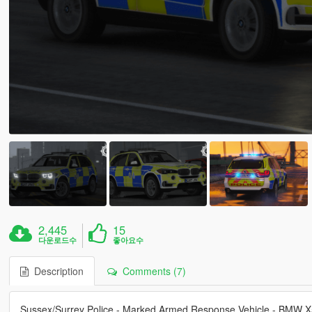
2,445
15
다운로드수
좋아요수
Description
Comments (7)
Sussex/Surrey Police - Marked Armed Response Vehicle - BMW X