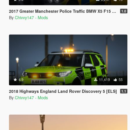
2017 Greater Manchester Police Traffic BMW X5 F15 [ELS]
1.0
By
Chivvy147 - Mods
4.9
11,419
55
2018 Highways England Land Rover Discovery 5 [ELS]
1.1
By
Chivvy147 - Mods