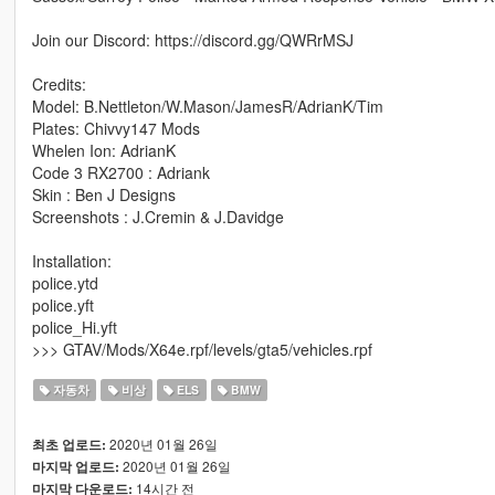
Join our Discord: https://discord.gg/QWRrMSJ
Credits:
Model: B.Nettleton/W.Mason/JamesR/AdrianK/Tim
Plates: Chivvy147 Mods
Whelen Ion: AdrianK
Code 3 RX2700 : Adriank
Skin : Ben J Designs
Screenshots : J.Cremin & J.Davidge
Installation:
police.ytd
police.yft
police_Hi.yft
>>> GTAV/Mods/X64e.rpf/levels/gta5/vehicles.rpf
자동차
비상
ELS
BMW
2020년 01월 26일
최초 업로드:
2020년 01월 26일
마지막 업로드:
14시간 전
마지막 다운로드: