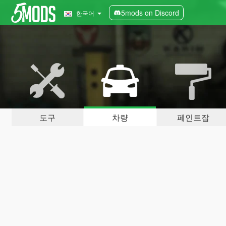
5mods on Discord
한국어
도구
차량
페인트잡