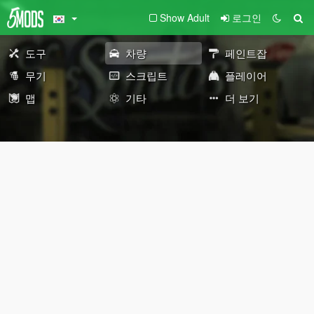
Show Adult
로그인
도구
차량
페인트잡
무기
스크립트
플레이어
맵
기타
더 보기