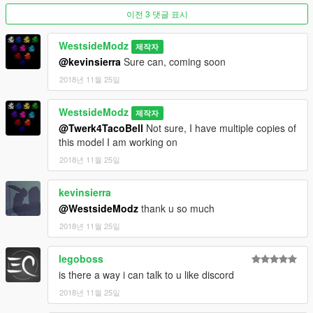
이전 3 댓글 표시
WestsideModz
제작자
@kevinsierra
Sure can, coming soon
2018년 11월 25일
WestsideModz
제작자
@Twerk4TacoBell
Not sure, I have multiple copies of
this model I am working on
2018년 11월 25일
kevinsierra
@WestsideModz
thank u so much
2018년 11월 25일
legoboss
is there a way i can talk to u like discord
2018년 11월 25일