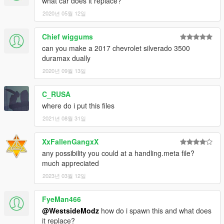
what car does it replace?
2020년 05월 12일
Chief wiggums
can you make a 2017 chevrolet silverado 3500
duramax dually
2020년 09월 13일
C_RUSA
where do i put this files
2021년 08월 31일
XxFallenGangxX
any possibility you could at a handling.meta file?
much appreciated
2023년 03월 12일
FyeMan466
@WestsideModz
how do i spawn this and what does
it replace?