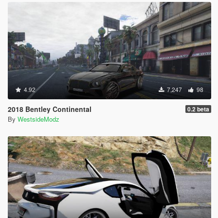
4.92
7,247
98
2018 Bentley Continental
0.2 beta
By
WestsideModz