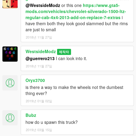
@WestsideModz
or this one
https://www.gta5-
mods.com/vehicles/chevrolet-silverado-1500-ltz-
regular-cab-4x4-2013-add-on-replace-7-extras
i
have them both they look good slammed but the rims
are just to small
2018년 11월 27일
WestsideModz
제작자
@guerrero213
I can look into it.
2018년 11월 27일
Oryx3700
is there a way to make the wheels not the dumbest
thing ever?
2019년 01월 02일
Bubz
how do u spawn this truck?
2019년 03월 15일