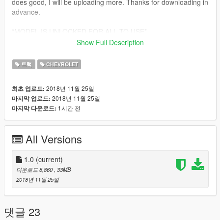
does good, I will be uploading more. Thanks for downloading in
advance.
*MODEL IS UNLOCKED FOR ALL TO USE*
Show Full Description
THANKS FOR DOWNLOADING MY MOD. IF ANY BUGS ARE
FOUND, PLEASE LET ME KNOW. ENJOY!!!!
트럭
CHEVROLET
2018년 11월 25일
최초 업로드:
2018년 11월 25일
마지막 업로드:
1시간 전
마지막 다운로드:
All Versions
1.0
(current)
다운로드 8,860
, 33MB
2018년 11월 25일
댓글 23