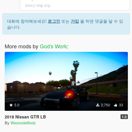
2024년 09월 22일
대화에 참여해보세요!
로그인
또는
가입
을 하면 댓글을 달 수 있
습니다.
More mods by
God's Work
:
5.0
2,750
33
2018 Nissan GTR LB
1.0
By
WestsideModz