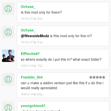
Ochxse_
Is this mod only for fivem?
2019년 07월 30일
Ochxse_
@WestsideModz
is this mod only for five m?
2019년 07월 31일
ElPinche97
so where exactly do i put this in? what exact folder?
2020년 04월 15일
Franklin_504
can u make a addon version just like this if u do this i
would really apreciated
2020년 04월 22일
youngchino57