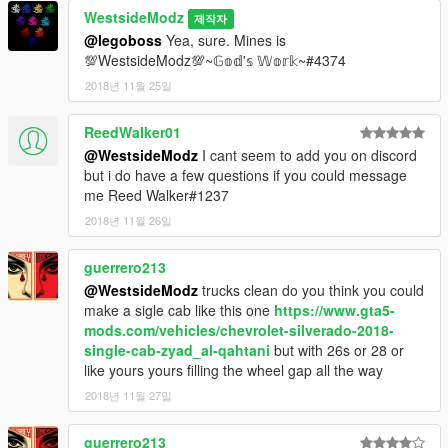
WestsideModz
제작자
@legoboss
Yea, sure. Mines is
💯WestsideModz💯~𝔾𝕠𝕕'𝕤 𝕎𝕠𝕣𝕜~#4374
2018년 11월 25일
ReedWalker01
@WestsideModz
I cant seem to add you on discord
but i do have a few questions if you could message
me Reed Walker#1237
2018년 11월 26일
guerrero213
@WestsideModz
trucks clean do you think you could
make a sigle cab like this one
https://www.gta5-
mods.com/vehicles/chevrolet-silverado-2018-
single-cab-zyad_al-qahtani
but with 26s or 28 or
like yours yours filling the wheel gap all the way
2018년 11월 27일
guerrero213