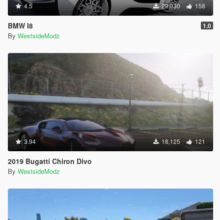
4.5
29,030
158
BMW I8
1.0
By
WestsideModz
3.94
18,125
121
2019 Bugatti Chiron Divo
By
WestsideModz