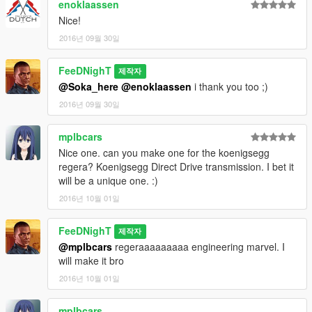
enoklaassen
Nice!
2016년 09월 30일
FeeDNighT
제작자
@Soka_here
@enoklaassen
i thank you too ;)
2016년 09월 30일
mplbcars
Nice one. can you make one for the koenigsegg
regera? Koenigsegg Direct Drive transmission. I bet it
will be a unique one. :)
2016년 10월 01일
FeeDNighT
제작자
@mplbcars
regeraaaaaaaaa engineering marvel. I
will make it bro
2016년 10월 01일
mplbcars