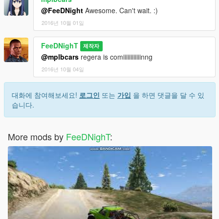
@FeeDNight
Awesome. Can't wait. :)
2016년 10월 01일
FeeDNighT
제작자
@mplbcars
regera is comiiiiiiiiiiiinng
2016년 10월 04일
대화에 참여해보세요!
로그인
또는
가입
을 하면 댓글을 달 수 있
습니다.
More mods by
FeeDNighT
: