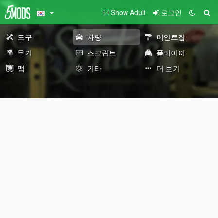
Show Adult
로그인
도구
차량
페인트잡
무기
스크립트
플레이어
맵
기타
더 보기