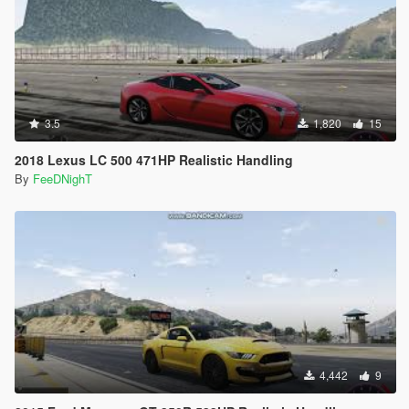
3.5
1,820
15
2018 Lexus LC 500 471HP Realistic Handling
By
FeeDNighT
4,442
9