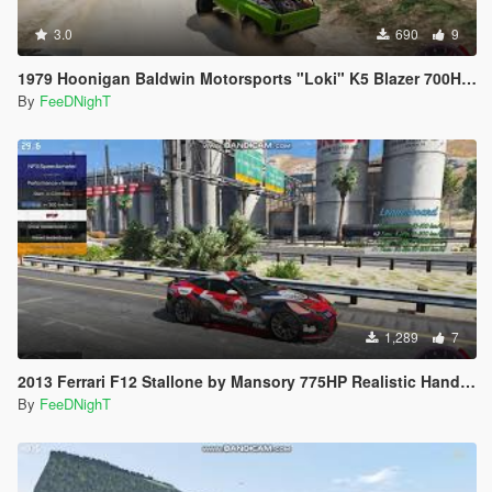
3.0
690
9
1979 Hoonigan Baldwin Motorsports "Loki" K5 Blazer 700HP Off Road Handling
By
FeeDNighT
1,289
7
2013 Ferrari F12 Stallone by Mansory 775HP Realistic Handling
By
FeeDNighT