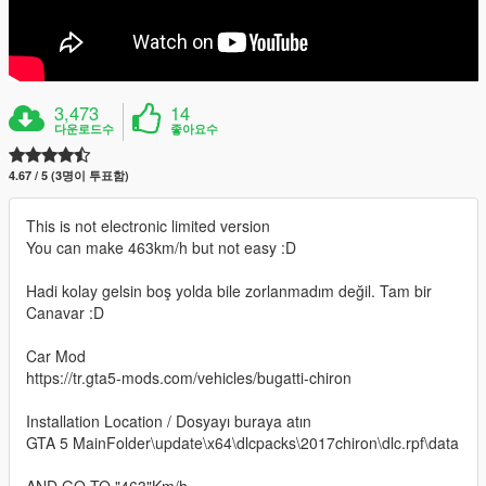
3,473
14
다운로드수
좋아요수
4.67 / 5 (3명이 투표함)
This is not electronic limited version
You can make 463km/h but not easy :D
Hadi kolay gelsin boş yolda bile zorlanmadım değil. Tam bir
Canavar :D
Car Mod
https://tr.gta5-mods.com/vehicles/bugatti-chiron
Installation Location / Dosyayı buraya atın
GTA 5 MainFolder\update\x64\dlcpacks\2017chiron\dlc.rpf\data
AND GO TO "463"Km/h