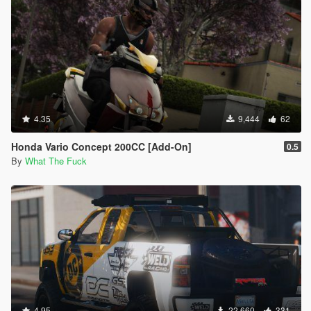
4.35
9,444
62
Honda Vario Concept 200CC [Add-On]
0.5
By
What The Fuck
4.95
22,660
331