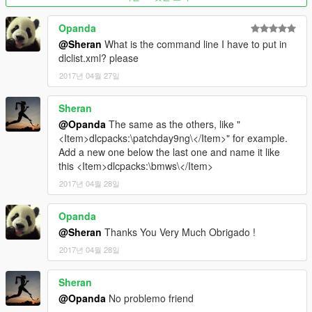
Opanda
@Sheran
What is the command line I have to put in
dlclist.xml? please
2017년 04월 27일
Sheran
@Opanda
The same as the others, like "
<Item>dlcpacks:\patchday9ng\</Item>" for example.
Add a new one below the last one and name it like
this <Item>dlcpacks:\bmws\</Item>
2017년 04월 28일
Opanda
@Sheran
Thanks You Very Much Obrigado !
2017년 04월 28일
Sheran
@Opanda
No problemo friend