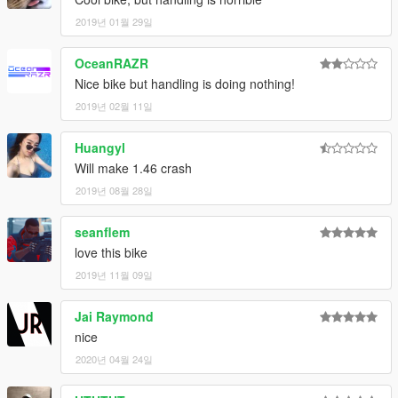
2019년 01월 29일
OceanRAZR
Nice bike but handling is doing nothing!
2019년 02월 11일
Huangyl
Will make 1.46 crash
2019년 08월 28일
seanflem
love this bike
2019년 11월 09일
Jai Raymond
nice
2020년 04월 24일