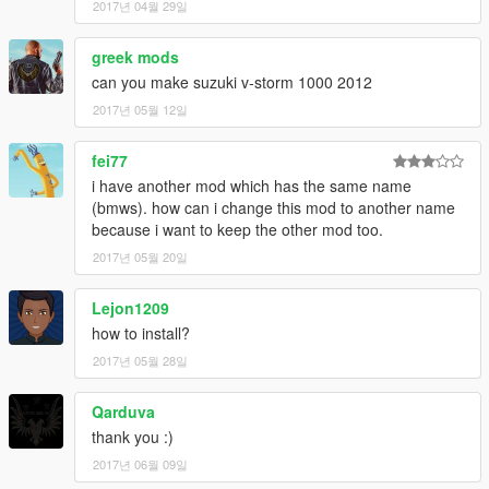
2017년 04월 29일
greek mods
can you make suzuki v-storm 1000 2012
2017년 05월 12일
fei77
i have another mod which has the same name
(bmws). how can i change this mod to another name
because i want to keep the other mod too.
2017년 05월 20일
Lejon1209
how to install?
2017년 05월 28일
Qarduva
thank you :)
2017년 06월 09일