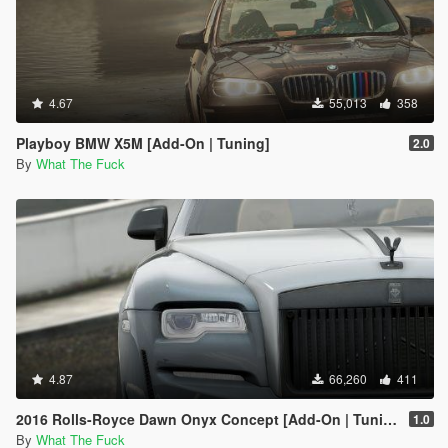
4.67
55,013
358
Playboy BMW X5M [Add-On | Tuning]
2.0
By
What The Fuck
4.87
66,260
411
2016 Rolls-Royce Dawn Onyx Concept [Add-On | Tuning]
1.0
By
What The Fuck