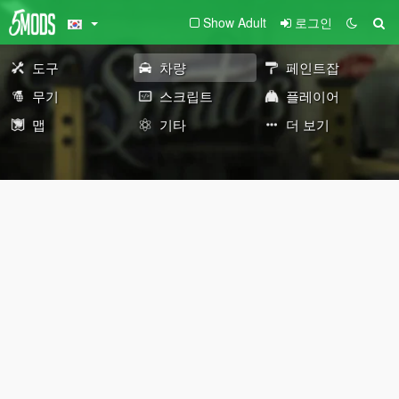
Show Adult
로그인
도구
차량
페인트잡
무기
스크립트
플레이어
맵
기타
더 보기