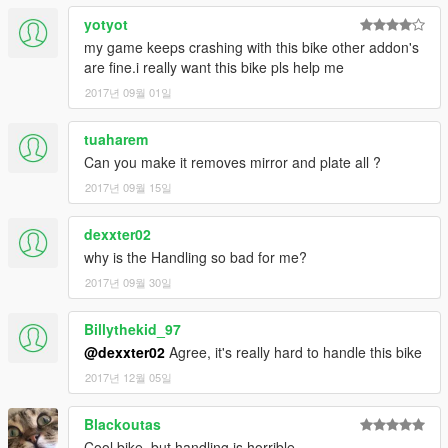
yotyot
my game keeps crashing with this bike other addon's
are fine.i really want this bike pls help me
2017년 09월 01일
tuaharem
Can you make it removes mirror and plate all ?
2017년 09월 15일
dexxter02
why is the Handling so bad for me?
2017년 09월 30일
Billythekid_97
@dexxter02
Agree, it's really hard to handle this bike
2017년 12월 05일
Blackoutas
Cool bike, but handling is horrible