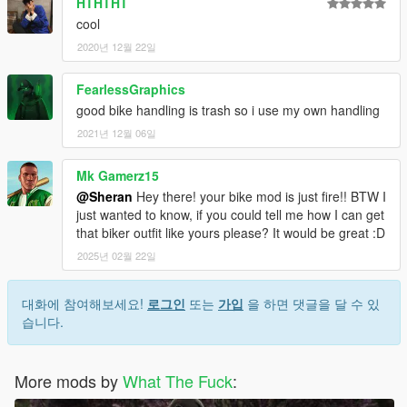
HTHTHT
cool
2020년 12월 22일
FearlessGraphics
good bike handling is trash so i use my own handling
2021년 12월 06일
Mk Gamerz15
@Sheran
Hey there! your bike mod is just fire!! BTW I
just wanted to know, if you could tell me how I can get
that biker outfit like yours please? It would be great :D
2025년 02월 22일
대화에 참여해보세요!
로그인
또는
가입
을 하면 댓글을 달 수 있
습니다.
More mods by
What The Fuck
: