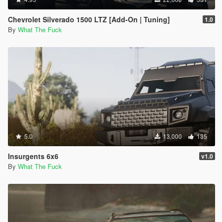
Chevrolet Silverado 1500 LTZ [Add-On | Tuning]
1.0
By
What The Fuck
5.0
13,000
135
Insurgents 6x6
v1.0
By
What The Fuck