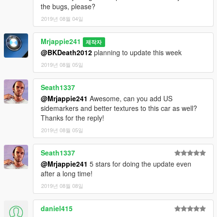
the bugs, please?
2019년 08월 04일
Mrjappie241
제작자
@BKDeath2012
planning to update this week
2019년 08월 05일
Seath1337
@Mrjappie241
Awesome, can you add US
sidemarkers and better textures to this car as well?
Thanks for the reply!
2019년 08월 05일
Seath1337
@Mrjappie241
5 stars for doing the update even
after a long time!
2019년 08월 08일
daniel415