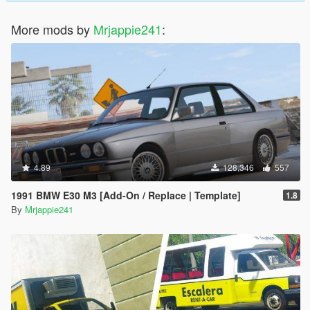
More mods by
Mrjappie241
:
4.89
128,346
557
1991 BMW E30 M3 [Add-On / Replace | Template]
1.8
By
Mrjappie241