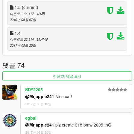
- Spawn in real life colors
- Realistic handling and vehicles.meta
1.5
(current)
다운로드 44,117
, 42MB
- Extra 1 = Front license plate (removable)
2019년 08월 07일
-Paint 1 = body
1.4
-Paint 3 = Pearlescent
다운로드 23,814
, 39.4MB
2017년 05월 25일
- Replace version replaces Oracle by default
Remaining bugs/issues :
댓글 74
- engine bay textures are not fully black
이전 20 댓글 표시
remaining issues will be fixed in future versions.
SDY2205
@Mrjappie241
Nice car!
Credits :
2017년 06월 19일
Engine Model by ahmeda1999 here on GTA5-mods
3D Model Source(s) : Forza Motorsport 4, Forza Horizon 1 &
egbal
vargov3d.com
@Mrjappie241
plz create 318 bmw 2005 thQ
Filesize :
2017년 06월 20일