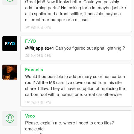
Great job!! Now it looks better. Could you possibly
add turning parts? Not asking for a lot maybe just like
a lip spoiler and a front splitter, if possible maybe a
different rear bumper or a diffuser
2019년 08월 08일
F7YO
@Mrjappie241
Can you figured out alpha lightning ?
2019년 08월 08일
Frostelis
Would it be possible to add primary color non carbon
roof? All the M6 cars I've downloaded from this site
share 1 flaw. They all have no option of replacing the
carbon roof with a normal one. Great car otherwise
2019년 08월 08일
Veco
Please, explain me, where I need to drop files?
oracle.ytd