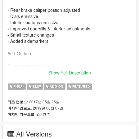
- Rear brake caliper postion adjusted
- Dials emissive
- Interior buttons emissive
- Improved doorsills & interior adjustments
- Small texture changes
- Added sidemarkers
Add-On info:
Spawn name : m6gc
Folder name : m6gc
Show Full Description
Features:
자동차
BMW
ADD-ON
FEATURED
- HQ exterior & interior
2017년 05월 25일
최초 업로드:
- HQ engine (by ahmeda1999)
2019년 08월 07일
마지막 업로드:
- Breakable glass
2시간 전
마지막 다운로드:
- Good interior camera
- All lights working (Including Fog & Indic.)
- Working dials
All Versions
- Working steering wheel & good hand placement