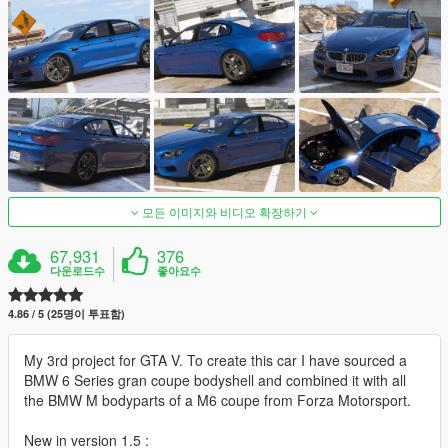
모든 이미지와 비디오 확장하기
67,931
376
다운로드수
좋아요수
4.86 / 5 (25명이 투표함)
My 3rd project for GTA V. To create this car I have sourced a
BMW 6 Series gran coupe bodyshell and combined it with all
the BMW M bodyparts of a M6 coupe from Forza Motorsport.
New in version 1.5 :