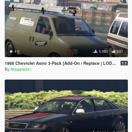
4.6
5,982
137
1988 Chevrolet Astro 3-Pack [Add-On / Replace | LODs | Extras | Template]
1.1
By
Mrjappie241