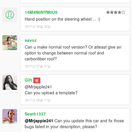
.yft = 9,56 MB
.ytd = 2,5 MB
14M4N0NYM0U5
Hand position on the steering wheel ... :(
Enjoy !
2017년 06월 22일
savoz
Can u make normal roof version? Or atleast give an
option to change between normal roof and
carbonfiber roof?
2017년 07월 31일
Gift
밴
@Mrjapple241
Can you upload a template?
2017년 08월 11일
Seath1337
@Mrjappie241
Can you update this car and fix those
bugs listed in your description, please?