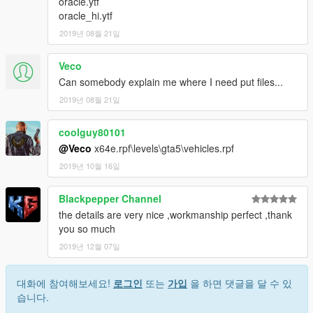
oracle.ytf
oracle_hi.ytf
2019년 08월 21일
Veco
Can somebody explain me where I need put files...
2019년 08월 21일
coolguy80101
@Veco
x64e.rpf\levels\gta5\vehicles.rpf
2019년 10월 16일
Blackpepper Channel
the details are very nice ,workmanship perfect ,thank
you so much
2019년 12월 07일
대화에 참여해보세요!
로그인
또는
가입
을 하면 댓글을 달 수 있
습니다.