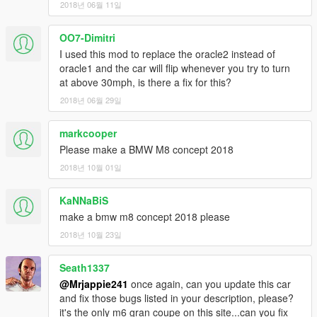
2018년 06월 11일
OO7-Dimitri
I used this mod to replace the oracle2 instead of
oracle1 and the car will flip whenever you try to turn
at above 30mph, is there a fix for this?
2018년 06월 29일
markcooper
Please make a BMW M8 concept 2018
2018년 10월 01일
KaNNaBiS
make a bmw m8 concept 2018 please
2018년 10월 23일
Seath1337
@Mrjappie241
once again, can you update this car
and fix those bugs listed in your description, please?
it's the only m6 gran coupe on this site...can you fix