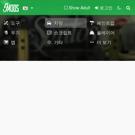
Show Adult
로그인
도구
차량
페인트잡
무기
스크립트
플레이어
맵
기타
더 보기