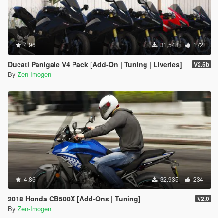
4.96
31,548
172
Ducati Panigale V4 Pack [Add-On | Tuning | Liveries]
V2.5b
By
Zen-Imogen
4.86
32,935
234
2018 Honda CB500X [Add-Ons | Tuning]
V2.0
By
Zen-Imogen