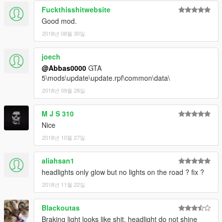
Fuckthisshitwebsite
Good mod.
2018년 08월 30일
joech
@Abbas0000
GTA
5\mods\update\update.rpf\common\data\
2018년 09월 28일
M J S 310
Nice
2018년 10월 27일
aliahsan1
headlights only glow but no lights on the road ? fix ?
2018년 11월 22일
Blackoutas
Braking light looks like shit, headlight do not shine