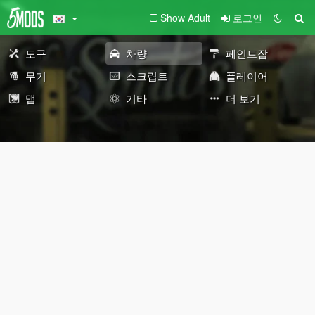
Show Adult
로그인
도구
차량
페인트잡
무기
스크립트
플레이어
맵
기타
더 보기