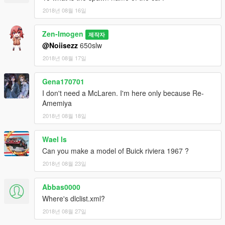
2018년 08월 16일
Zen-Imogen
제작자
@Noiisezz
650slw
2018년 08월 17일
Gena170701
I don't need a McLaren. I'm here only because Re-
Amemiya
2018년 08월 18일
Wael ls
Can you make a model of Buick riviera 1967 ?
2018년 08월 23일
Abbas0000
Where's dlclist.xml?
2018년 08월 27일