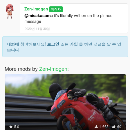
Zen-Imogen
제작자
@misakasama
it's literally written on the pinned
message
2020년 11월 30일
대화에 참여해보세요!
로그인
또는
가입
을 하면 댓글을 달 수 있
습니다.
More mods by
Zen-Imogen
:
5.0
4,663
60