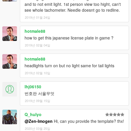
and to not emit light. 1st person view too hight, can't
see whole tachometer. Needle doesnt go to redline.
2019년 01월 24일
hotmale88
how to get this japanese license plate in game ?
2019년 02월 04일
hotmale88
headlights turn on but no light same for tail lights
2019년 02월 10일
lhj06150
번호판 서울무엇
2019년 09월 15일
Q_hulyo
@Zen-Imogen
Hi, can you provide the template? thx!
2020년 03월 25일