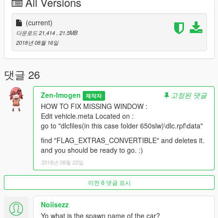
All Versions
Known Bugs :
1. Dunno report it to me if you notice another one.
(current)
Important Notes :
다운로드 21,414
, 21.5MB
- Prohibited without the author's permission converting
2018년 08월 16일
the model into other games.
- Prohibited uploading a 3D model in any resources for
download.
댓글 26
- Prohibited using a modification for commercial
purposes.
Zen-Imogen
고정된 댓글
제작자
-
Prohibited to Reupload in GTAIND.com
HOW TO FIX MISSING WINDOW :
Edit vehicle.meta Located on :
Special Thanks to :
go to "dlcfiles(in this case folder 650slw)\dlc.rpf\data"
-
Cristian Cen for his Amazing Screenshot
find "FLAG_EXTRAS_CONVERTIBLE" and deletes it.
and you should be ready to go. :)
2018년 08월 22일
이전 6 댓글 표시
Noiisezz
Yo what is the spawn name of the car?