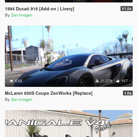
1994 Ducati 916 [Add-on | Livery]
V1.0a
By
Zen-Imogen
4.66
21,279
167
McLaren 650S Coupe ZenWorks [Replace]
1.0a
By
Zen-Imogen