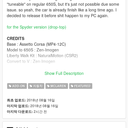
"tuneable" on regular 650S, but it's just not possible due some
issue. so yeah, the car is already finish like a long time ago. I
decided to release it before shit happen to my PC again.
for the Spyder version (drop-top)
CREDITS
Base : Assetto Corsa (MP4-12C)
Model to 650S : Zen-Imogen
Liberty Walk Kit : NaturalMotion (CSR2)
Convert to V : Zen-Imogen
FEATURES
Show Full Description
- Standard features (light works, dials works, dirt mapped
(partly), etc)
ADD-ON
자동차
MCLAREN
FEATURED
- Tuning
2018년 08월 16일
최초 업로드:
INSTALLATIONS
2018년 08월 16일
마지막 업로드:
1. copy the "650slw" folder to your
2시간 전
마지막 다운로드:
mods/update/x64/dlcpacks
2. Add
"650slw"
to the
dlclist.xml