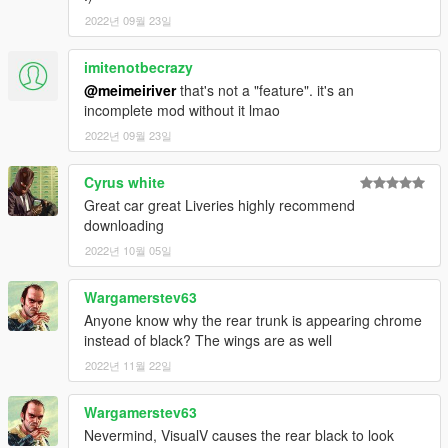
2022년 09월 23일
imitenotbecrazy
@meimeiriver
that's not a "feature". it's an
incomplete mod without it lmao
2022년 09월 23일
Cyrus white
Great car great Liveries highly recommend
downloading
2022년 10월 05일
Wargamerstev63
Anyone know why the rear trunk is appearing chrome
instead of black? The wings are as well
2022년 11월 22일
Wargamerstev63
Nevermind, VisualV causes the rear black to look