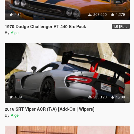
4.81
207,950
1,279
1970 Dodge Challenger RT 440 Six Pack
1.0 [Final]
By
Aige
4.89
233,120
1,700
2016 SRT Viper ACR (T/A) [Add-On | Wipers]
By
Aige