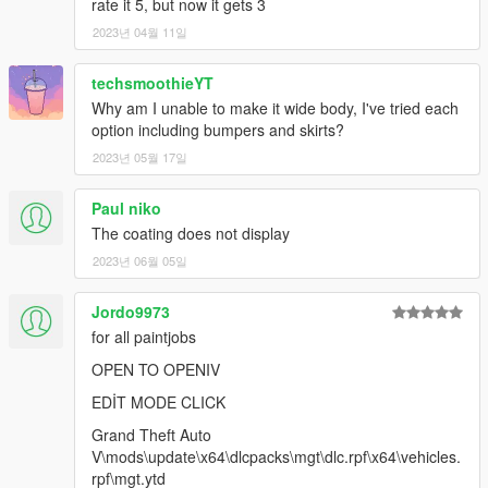
rate it 5, but now it gets 3
2023년 04월 11일
techsmoothieYT
Why am I unable to make it wide body, I've tried each
option including bumpers and skirts?
2023년 05월 17일
Paul niko
The coating does not display
2023년 06월 05일
Jordo9973
for all paintjobs
OPEN TO OPENIV
EDİT MODE CLICK
Grand Theft Auto
V\mods\update\x64\dlcpacks\mgt\dlc.rpf\x64\vehicles.
rpf\mgt.ytd