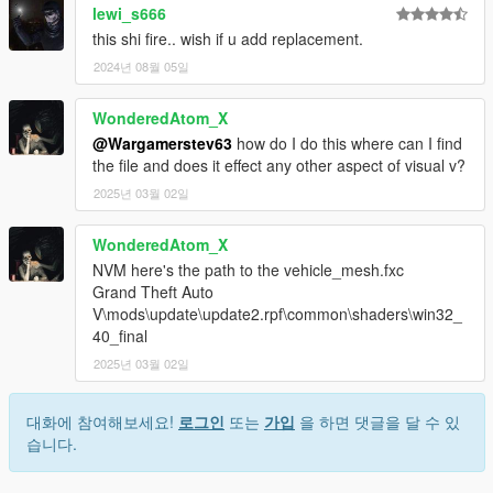
lewi_s666
this shi fire.. wish if u add replacement.
2024년 08월 05일
WonderedAtom_X
@Wargamerstev63
how do I do this where can I find
the file and does it effect any other aspect of visual v?
2025년 03월 02일
WonderedAtom_X
NVM here's the path to the vehicle_mesh.fxc
Grand Theft Auto
V\mods\update\update2.rpf\common\shaders\win32_
40_final
2025년 03월 02일
대화에 참여해보세요!
로그인
또는
가입
을 하면 댓글을 달 수 있
습니다.