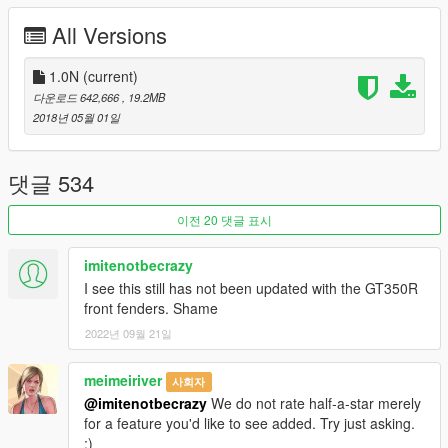
All Versions
http://yca-mods.com
1.0N
(current)
다운로드 642,666
, 19.2MB
2018년 05월 01일
댓글 534
이전 20 댓글 표시
imitenotbecrazy
I see this still has not been updated with the GT350R
front fenders. Shame
2022년 09월 21일
meimeiriver
사회자
@imitenotbecrazy
We do not rate half-a-star merely
for a feature you'd like to see added. Try just asking.
:)