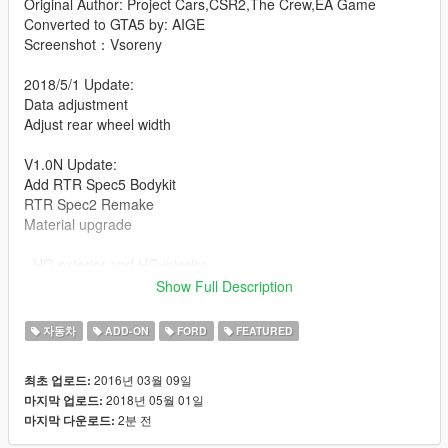
Original Author: Project Cars,CSR2,The Crew,EA Game
Converted to GTA5 by: AIGE
Screenshot：Vsoreny
2018/5/1 Update:
Data adjustment
Adjust rear wheel width
V1.0N Update:
Add RTR Spec5 Bodykit
RTR Spec2 Remake
Material upgrade
- HQ exterior and HQ interior
- 28 Tunable Part
Show Full Description
Contain: RTR Spec5, RTR Spec2, Apollo, Shelby GT350r, and
자동차
ADD-ON
FORD
FEATURED
more
2016년 03월 09일
최초 업로드:
About RTR bodykit：
2018년 05월 01일
마지막 업로드:
Use
VStancer
to change a suspension related
2분 전
마지막 다운로드:
[YCA Modder Group]