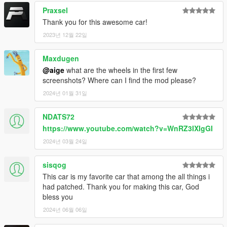
Praxsel
Thank you for this awesome car!
2023년 12월 22일
Maxdugen
@aige
what are the wheels in the first few
screenshots? Where can I find the mod please?
2024년 01월 31일
NDATS72
https://www.youtube.com/watch?v=WnRZ3IXIgGI
2024년 03월 24일
sisqog
This car is my favorite car that among the all things i
had patched. Thank you for making this car, God
bless you
2024년 06월 06일