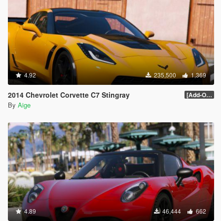
4.92
235,500
1,369
2014 Chevrolet Corvette C7 Stingray
[Add-On] 1.1
By
Aige
4.89
46,444
662