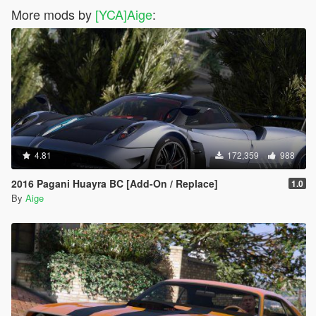
More mods by
[YCA]Aige
:
4.81
172,359
988
2016 Pagani Huayra BC [Add-On / Replace]
1.0
By
Aige