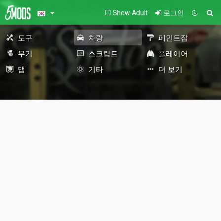
Show Adult
로그인
도구
차량
페인트잡
무기
스크립트
플레이어
맵
기타
더 보기