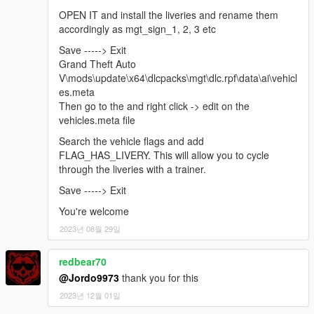
OPEN IT and install the liveries and rename them
accordingly as mgt_sign_1, 2, 3 etc
Save -----> Exit
Grand Theft Auto
V\mods\update\x64\dlcpacks\mgt\dlc.rpf\data\ai\vehicl
es.meta
Then go to the and right click -> edit on the
vehicles.meta file
Search the vehicle flags and add
FLAG_HAS_LIVERY. This will allow you to cycle
through the liveries with a trainer.
Save -----> Exit
You're welcome
2023년 08월 29일
redbear70
@Jordo9973
thank you for this
2023년 12월 01일