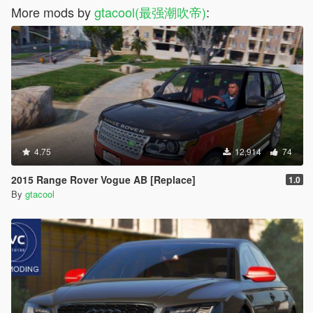
More mods by
gtacool(最强潮吹帝)
:
4.75
12,914
74
2015 Range Rover Vogue AB [Replace]
1.0
By
gtacool