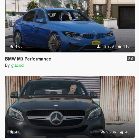
4.65
18,359
116
BMW M3 Performance
2.0
By
gtacool
4.0
9,936
43