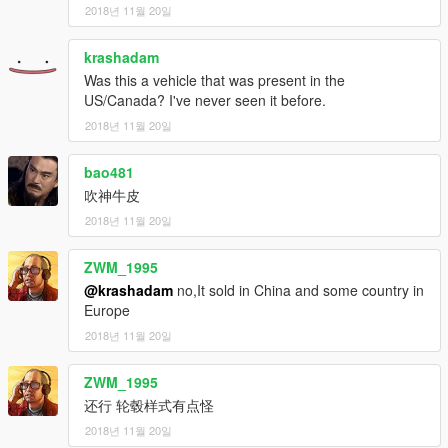
2018년 11월 20일
krashadam
Was this a vehicle that was present in the
US/Canada? I've never seen it before.
2018년 11월 20일
bao481
吹神牛皮
2018년 11월 20일
ZWM_1995
@krashadam
no,It sold in China and some country in
Europe
2018년 11월 20일
ZWM_1995
还行 轮毂样式有点怪
2018년 11월 20일