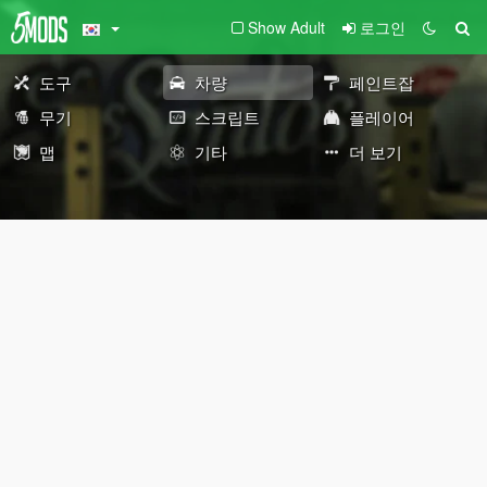
Show Adult
로그인
도구
차량
페인트잡
무기
스크립트
플레이어
맵
기타
더 보기