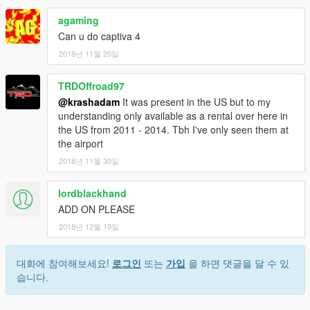
agaming
Can u do captiva 4
2018년 11월 20일
TRDOffroad97
@krashadam
It was present in the US but to my
understanding only available as a rental over here in
the US from 2011 - 2014. Tbh I've only seen them at
the airport
2018년 11월 30일
lordblackhand
ADD ON PLEASE
2018년 12월 19일
대화에 참여해보세요!
로그인
또는
가입
을 하면 댓글을 달 수 있
습니다.