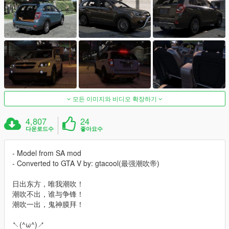
모든 이미지와 비디오 확장하기
4,807
24
다운로드수
좋아요수
- Model from SA mod
- Converted to GTA V by: gtacool(最强潮吹帝)
日出东方，唯我潮吹！
潮吹不出，谁与争锋！
潮吹一出，鬼神膜拜！
↖(^ω^)↗