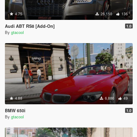
4.75
26,150
136
Audi ABT RS8 [Add-On]
1.0
By
gtacool
4.88
6,886
49
BMW 650i
1.0
By
gtacool