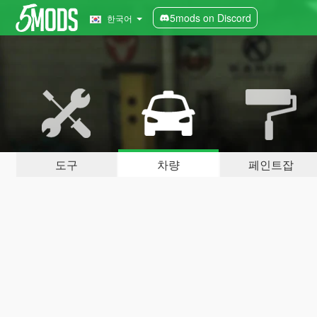
5mods on Discord
한국어
도구
차량
페인트잡