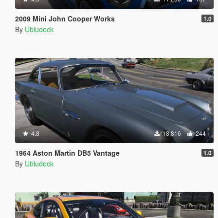
2009 Mini John Cooper Works
1.0
By
Ubludock
4.8
18,816
244
1964 Aston Martin DB5 Vantage
1.0
By
Ubludock