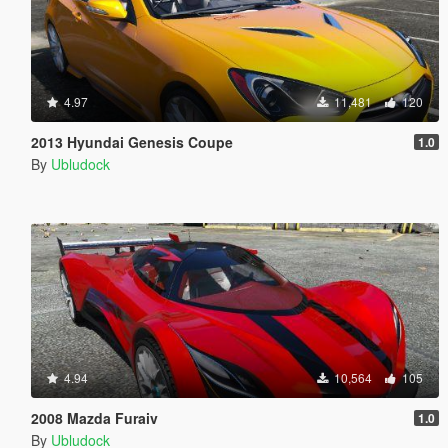
4.97
11,481
120
2013 Hyundai Genesis Coupe
1.0
By
Ubludock
4.94
10,564
105
2008 Mazda Furaiv
1.0
By
Ubludock