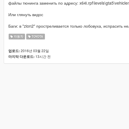
файлы тюнинга заменить по адресу: x64i.rpf\levels\gta5\vehicl
Или глянуть видос
Баги: в "zion2" простреливается только лобовуха, испрасить н
자동차
TOYOTA
2016년 03월 22일
업로드:
13시간 전
마지막 다운로드: