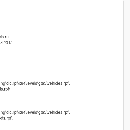
ls.ru
zzt231/
g\dlc.rpf\x64\levels\gta5\vehicles.rpf\
s.rpf\
g\dlc.rpf\x64\levels\gta5\vehicles.rpf\
ds.rpf\