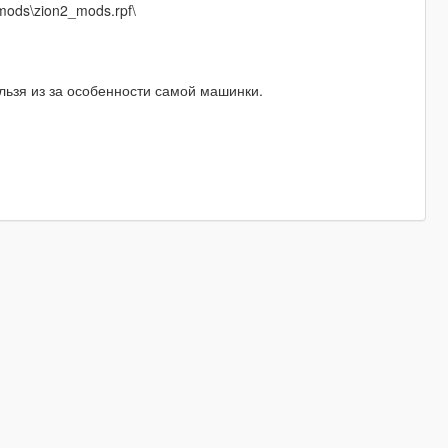
emods\zion2_mods.rpf\
ельзя из за особенности самой машинки.