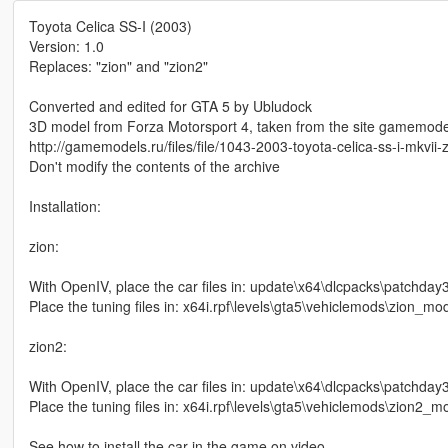
Toyota Celica SS-I (2003)
Version: 1.0
Replaces: "zion" and "zion2"
Converted and edited for GTA 5 by Ubludock
3D model from Forza Motorsport 4, taken from the site gamemode
http://gamemodels.ru/files/file/1043-2003-toyota-celica-ss-i-mkvii-
Don't modify the contents of the archive
Installation:
zion:
With OpenIV, place the car files in: update\x64\dlcpacks\patchday3n
Place the tuning files in: x64i.rpf\levels\gta5\vehiclemods\zion_mod
zion2:
With OpenIV, place the car files in: update\x64\dlcpacks\patchday3n
Place the tuning files in: x64i.rpf\levels\gta5\vehiclemods\zion2_mo
See how to install the car in the game on video