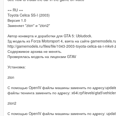
== RU ==
Toyota Celica SS-I (2003)
Версия 1.0
Заменяет "zion" и "zion2"
Автор конверта и доработки для GTA 5: Ubludock.
3д модель из Forza Motorsport 4, взята на сайте gamemodels.r
http://gamemodels.ru/files/file/1043-2003-toyota-celica-ss-i-mkvii-
Содержимое архива не менять.
Проверялась модель на лицензии GTAV
Установка:
zion
С помощью OpenIV файлы машины заменить по адресу:update\x64\
файлы тюнинга заменить по адресу: x64i.rpf\levels\gta5\vehicle
zion2
С помощью OpenIV файлы машины заменить по адресу: update\x64