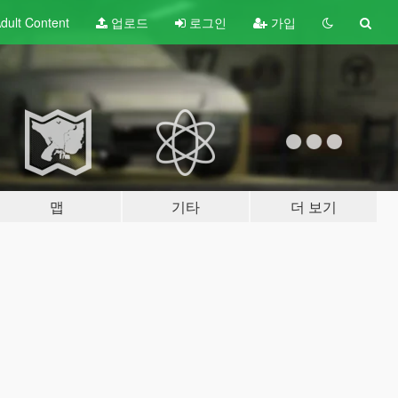
dult
Content
업로드
로그인
가입
맵
기타
더 보기