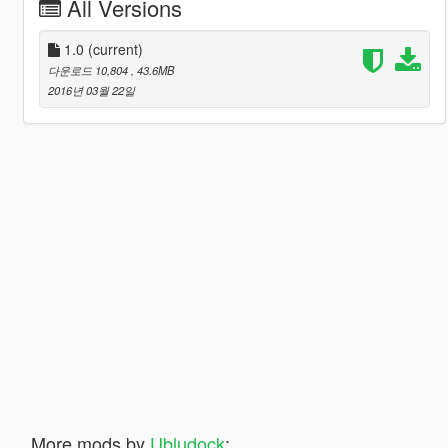
All Versions
1.0
(current)
다운로드 10,804
, 43.6MB
2016년 03월 22일
More mods by
Ubludock
: