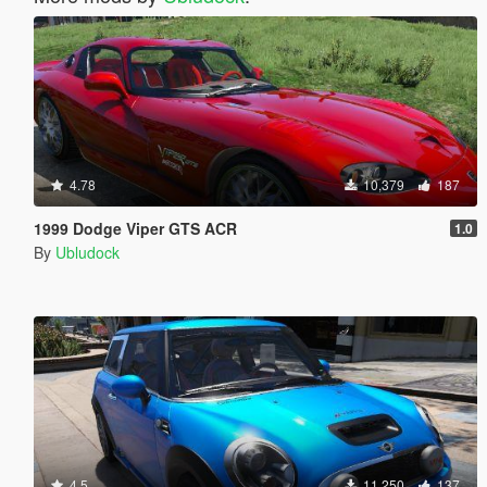
4.78
10,379
187
1999 Dodge Viper GTS ACR
1.0
By
Ubludock
4.5
11,250
137