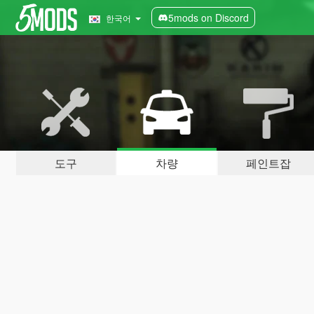
5mods on Discord
한국어
도구
차량
페인트잡