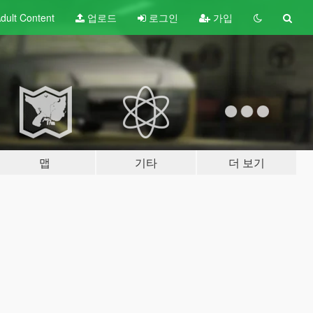
dult
Content
업로드
로그인
가입
맵
기타
더 보기