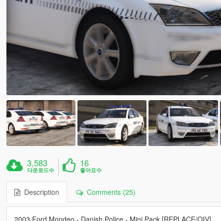
3,583
16
다운로드수
좋아요수
Description
Comments (25)
2003 Ford Mondeo - Danish Police - Mini Pack [REPLACE/OIV]