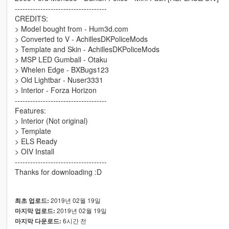
------------------------------------
CREDITS:
> Model bought from - Hum3d.com
> Converted to V - AchillesDKPoliceMods
> Template and Skin - AchillesDKPoliceMods
> MSP LED Gumball - Otaku
> Whelen Edge - BXBugs123
> Old Lightbar - Nuser3331
> Interior - Forza Horizon
------------------------------------
Features:
> Interior (Not original)
> Template
> ELS Ready
> OIV Install
------------------------------------
Thanks for downloading :D
2019년 02월 19일
최초 업로드:
2019년 02월 19일
마지막 업로드:
6시간 전
마지막 다운로드: