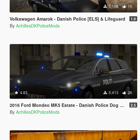
5,158
16
Volkswagen Amarok - Danish Police [ELS] & Lifeguard
1.0
By
AchillesDKPoliceMods
4.83
5,413
26
2016 Ford Mondeo MK5 Estate - Danish Police Dog Unit [ELS/REPLACE]
2.5
By
AchillesDKPoliceMods