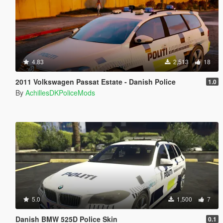
4.83
2,513
18
2011 Volkswagen Passat Estate - Danish Police
1.0
By
AchillesDKPoliceMods
5.0
1,500
7
Danish BMW 525D Police Skin
0.1