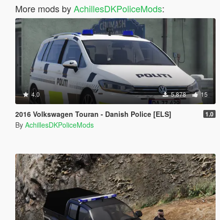
More mods by
AchillesDKPoliceMods
:
4.0
5,878
15
2016 Volkswagen Touran - Danish Police [ELS]
1.0
By
AchillesDKPoliceMods