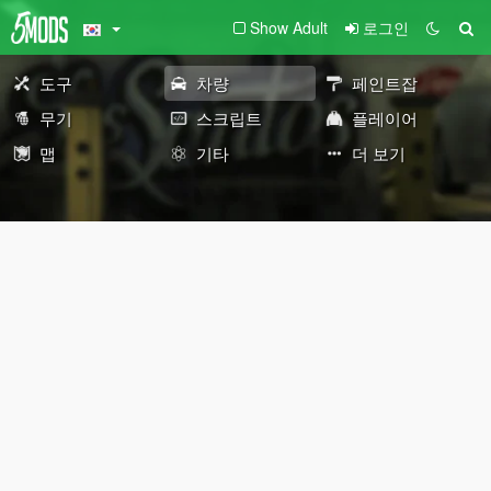
Show Adult
로그인
도구
차량
페인트잡
무기
스크립트
플레이어
맵
기타
더 보기