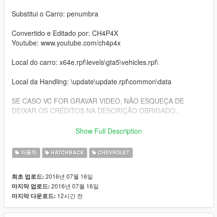
Substitui o Carro: penumbra
Convertido e Editado por: CH4P4X
Youtube: www.youtube.com/ch4p4x
Local do carro: x64e.rpf\levels\gta5\vehicles.rpf\
Local da Handling: \update\update.rpf\common\data
SE CASO VC FOR GRAVAR VIDEO, NÃO ESQUEÇA DE
DEIXAR OS CRÉDITOS NA DESCRIÇÃO OBRIGADO..
================== EN ==================
Show Full Description
Replaces the car: penumbra
자동차
HATCHBACK
CHEVROLET
Converted & Edit By: CH4P4X
2016년 07월 16일
최초 업로드:
Youtube: www.youtube.com/ch4p4x
2016년 07월 16일
마지막 업로드:
12시간 전
마지막 다운로드:
Location of the car: x64e.rpf\levels\gta5\vehicles.rpf\