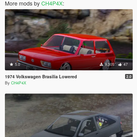
More mods by
CH4P4X
:
5.0
9,305
47
1974 Volkswagen Brasilia Lowered
2.0
By
CH4P4X