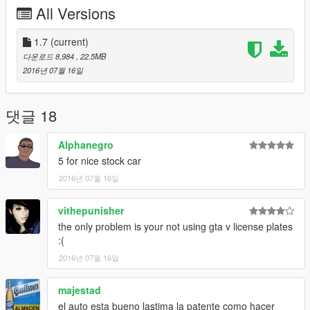
Location of the Handling: \update\update.rpf\common\data
All Versions
IF YOU ARE RECORDING VIDEO, DON'T FORGET TO LEAVE
THE CREDITS ON DESCRIPTION THANK YOU..
1.7
(current)
다운로드 8,984
, 22.5MB
(OS INVEJOSOS FICA PUTO)
2016년 07월 16일
댓글 18
Alphanegro
5 for nice stock car
2016년 07월 16일
vithepunisher
the only problem is your not using gta v license plates
:(
2016년 07월 16일
majestad
el auto esta bueno lastima la patente como hacer