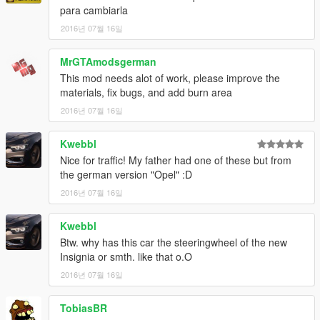
para cambiarla
2016년 07월 16일
MrGTAmodsgerman
This mod needs alot of work, please improve the
materials, fix bugs, and add burn area
2016년 07월 16일
Kwebbl
Nice for traffic! My father had one of these but from
the german version "Opel" :D
2016년 07월 16일
Kwebbl
Btw. why has this car the steeringwheel of the new
Insignia or smth. like that o.O
2016년 07월 16일
TobiasBR