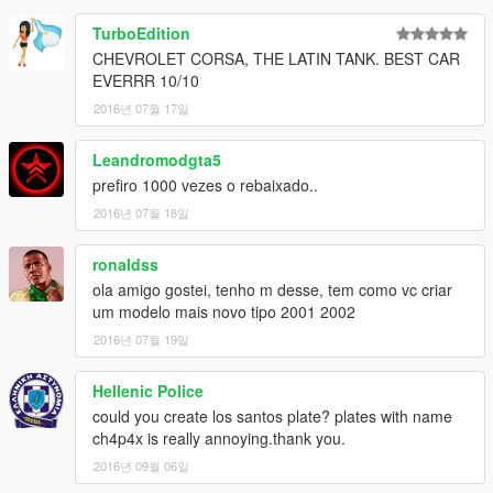
TurboEdition
CHEVROLET CORSA, THE LATIN TANK. BEST CAR
EVERRR 10/10
2016년 07월 17일
Leandromodgta5
prefiro 1000 vezes o rebaixado..
2016년 07월 18일
ronaldss
ola amigo gostei, tenho m desse, tem como vc criar
um modelo mais novo tipo 2001 2002
2016년 07월 19일
Hellenic Police
could you create los santos plate? plates with name
ch4p4x is really annoying.thank you.
2016년 09월 06일