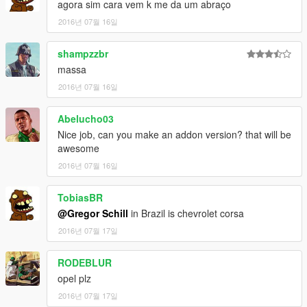
agora sim cara vem k me da um abraço
2016년 07월 16일
shampzzbr
massa
2016년 07월 16일
Abelucho03
Nice job, can you make an addon version? that will be
awesome
2016년 07월 16일
TobiasBR
@Gregor Schill
in Brazil is chevrolet corsa
2016년 07월 17일
RODEBLUR
opel plz
2016년 07월 17일