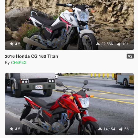
4.5
27,566
101
2016 Honda CG 160 Titan
V2
By
CH4P4X
4.5
14,154
66