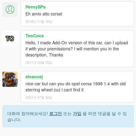
HernySPs
Eh amio alto corsel
2016년 11월 19일
TeoCocs
Hello, I made Add-On version of this car, can I upload
it with your premissions? I will mention you in the
description, Thanks
2017년 03월 03일
elvancej
nice car but can you do opel corsa 1998 1.4 with old
sterring wheel cuz i cant find it
2021년 07월 26일
대화에 참여해보세요!
로그인
또는
가입
을 하면 댓글을 달 수 있
습니다.