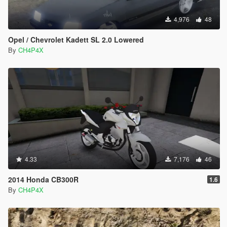
4,976
48
Opel / Chevrolet Kadett SL 2.0 Lowered
By
CH4P4X
4.33
7,176
46
2014 Honda CB300R
1.6
By
CH4P4X