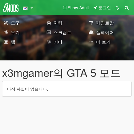
Show Adult
로그인
도구
차량
페인트잡
무기
스크립트
플레이어
맵
기타
더 보기
x3mgamer의 GTA 5 모드
아직 파일이 없습니다.