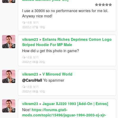
I use a 3090ti so no performance worries for me lol.
Anyway nice mod!
내용 보기
2022년 07월 19일
vikram23
»
Enfants Riches Deprimes Cotton Logo
Striped Hoodie For MP Male
How did u get this photo in game?
내용 보기
2022년 06월 20일
vikram23
»
V Mirrored World
@CarolHall
Yo spammer
내용 보기
2022년 06월 10일
vikram23
»
Jaguar XJ220 1993 [Add-On | Extras]
Nice!
https://forums.gta5-
mods.com/topic/15496/jaguar-1994-2003-xj-xjr-