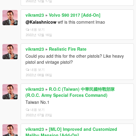
2022년 12월 17일
vikram23
»
Volvo S90 2017 [Add-On]
@Kalashnicow
wtf is this comment lmao
내용 보기
2022년 12월 16일
vikram23
»
Realistic Fire Rate
Could you add this for the other pistols? Like heavy
pistol and vintage pistol?
내용 보기
2022년 08월 06일
vikram23
»
R.O.C (Taiwan) 中華民國特戰部隊
(R.O.C. Army Special Forces Command)
Taiwan No.1
내용 보기
2022년 07월 23일
vikram23
»
[MLO] Improved and Customized
Malibu Mansion [Add-On]