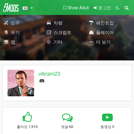
Show Adult
로그인
도구
차량
페인트잡
무기
스크립트
플레이어
맵
기타
더 보기
vikram23
좋아요 1,916
댓글 66
동영상 0