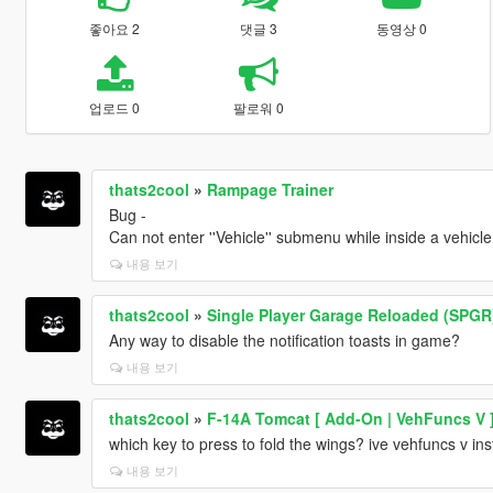
좋아요 2
댓글 3
동영상 0
업로드 0
팔로워 0
thats2cool
»
Rampage Trainer
Bug -
Can not enter ''Vehicle'' submenu while inside a vehicle
내용 보기
thats2cool
»
Single Player Garage Reloaded (SPGR
Any way to disable the notification toasts in game?
내용 보기
thats2cool
»
F-14A Tomcat [ Add-On | VehFuncs V 
which key to press to fold the wings? ive vehfuncs v inst
내용 보기