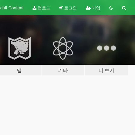
dult
Content
업로드
로그인
가입
맵
기타
더 보기