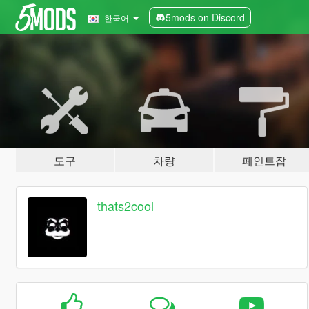
5mods on Discord
한국어
도구
차량
페인트잡
thats2cool