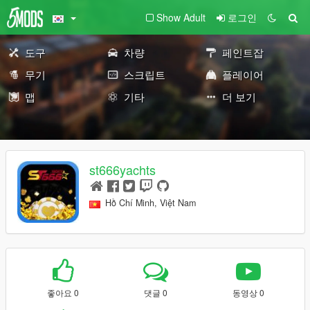
Show Adult
로그인
도구
차량
페인트잡
무기
스크립트
플레이어
맵
기타
더 보기
st666yachts
Hồ Chí Minh, Việt Nam
좋아요 0
댓글 0
동영상 0