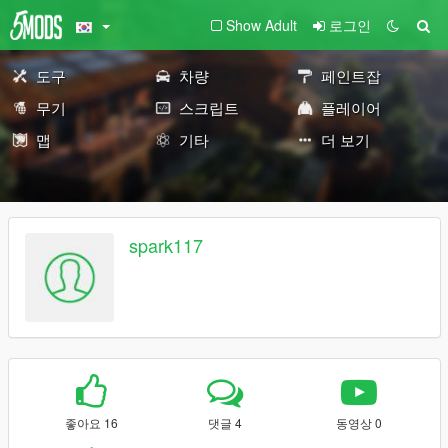
Show Adult
로그인
도구
차량
페인트잡
무기
스크립트
플레이어
맵
기타
더 보기
spark117
좋아요 16
댓글 4
동영상 0