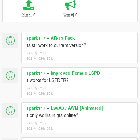
업로드 0
팔로워 0
spark117
»
AR-15 Pack
its stil work to current version?
내용 보기
2021년 02월 25일
spark117
»
Improved Female LSPD
it works for LSPDFR?
내용 보기
2021년 02월 25일
spark117
»
L96A3 / AWM [Animated]
it only works in gta online?
내용 보기
2021년 01월 08일