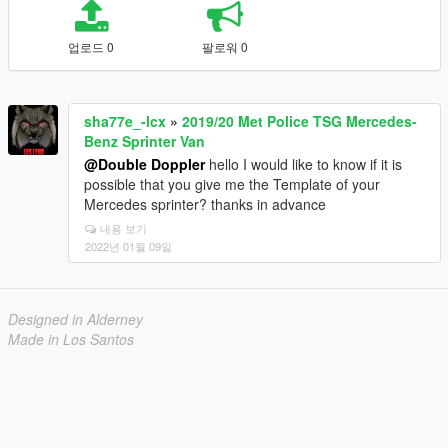
업로드 0
팔로워 0
sha77e_-lcx
»
2019/20 Met Police TSG Mercedes-
Benz Sprinter Van
@Double Doppler
hello I would like to know if it is
possible that you give me the Template of your
Mercedes sprinter? thanks in advance
내용 보기
2022년 01월 09일
Designed in Alderney
Made in Los Santos