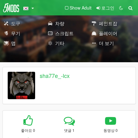
Show Adult
로그인
도구
차량
페인트잡
무기
스크립트
플레이어
맵
기타
더 보기
sha77e_-lcx
좋아요 0
댓글 1
동영상 0