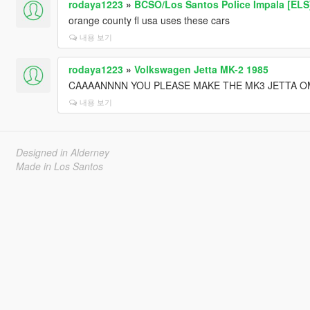
rodaya1223
»
BCSO/Los Santos Police Impala [ELS
orange county fl usa uses these cars
내용 보기
rodaya1223
»
Volkswagen Jetta MK-2 1985
CAAAANNNN YOU PLEASE MAKE THE MK3 JETTA OM
내용 보기
Designed in Alderney
Made in Los Santos