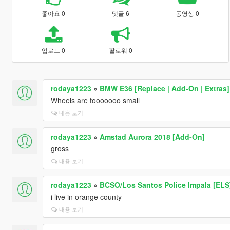
좋아요 0
댓글 6
동영상 0
업로드 0
팔로워 0
rodaya1223
»
BMW E36 [Replace | Add-On | Extras]
Wheels are tooooooo small
내용 보기
rodaya1223
»
Amstad Aurora 2018 [Add-On]
gross
내용 보기
rodaya1223
»
BCSO/Los Santos Police Impala [ELS
i live in orange county
내용 보기