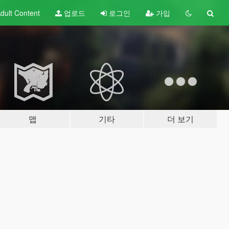
dult
Content
업로드
로그인
가입
맵
기타
더 보기