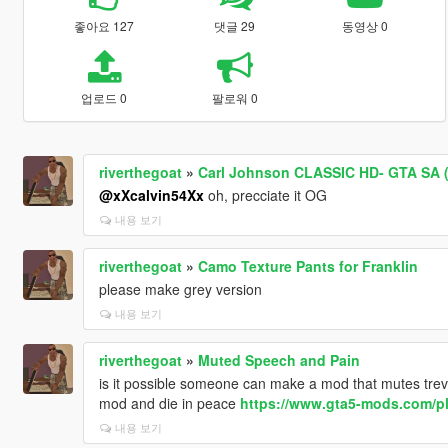
좋아요 127
댓글 29
동영상 0
업로드 0
팔로워 0
riverthegoat
»
Carl Johnson CLASSIC HD- GTA SA 
@xXcalvin54Xx
oh, precciate it OG
내용 보기
riverthegoat
»
Camo Texture Pants for Franklin
please make grey version
내용 보기
riverthegoat
»
Muted Speech and Pain
is it possible someone can make a mod that mutes trevor
mod and die in peace
https://www.gta5-mods.com/p
내용 보기