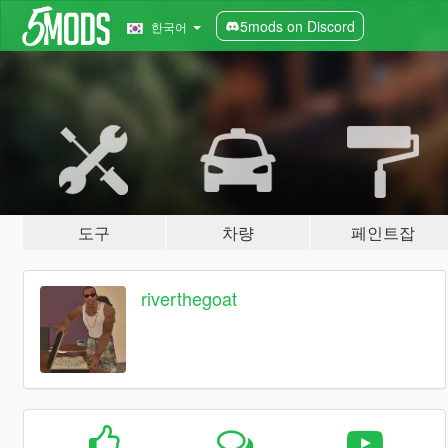
5mods on Discord
한국어
도구
차량
페인트잡
riverthegoat