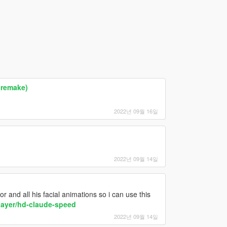
(remake)
2022년 09월 16일
2022년 09월 14일
 and all his facial animations so i can use this
layer/hd-claude-speed
2022년 09월 14일