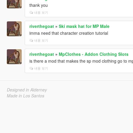
thank you
내용 보기
riverthegoat
»
Ski mask hat for MP Male
imma need that character creation tutorial
내용 보기
riverthegoat
»
MpClothes - Addon Clothing Slots
is there a mod that makes the sp mod clothing go to m
내용 보기
Designed in Alderney
Made in Los Santos