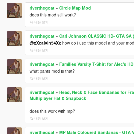
riverthegoat
»
Circle Map Mod
does this mod still work?
내용 보기
riverthegoat
»
Carl Johnson CLASSIC HD- GTA SA 
@xXcalvin54Xx
how do i use this model and your mod
내용 보기
riverthegoat
»
Families Varsity T-Shirt for Alec's HD
what pants mod is that?
내용 보기
riverthegoat
»
Head, Neck & Face Bandanas for Fra
Multiplayer Hat & Snapback
does this work with mp?
내용 보기
riverthegoat
»
MP Male Coloured Bandanas - GTA 