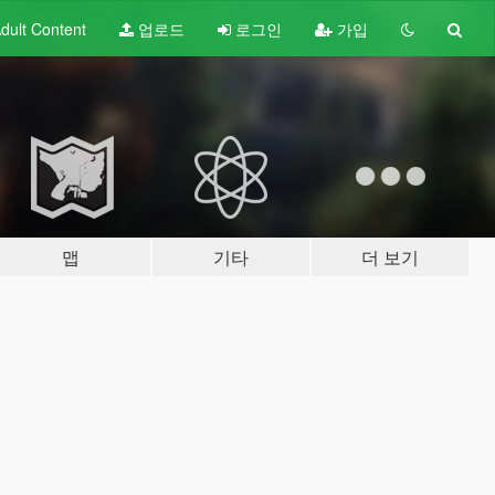
dult
Content
업로드
로그인
가입
맵
기타
더 보기