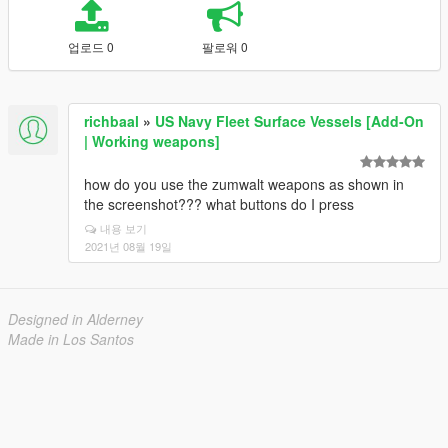
업로드 0
팔로워 0
richbaal
»
US Navy Fleet Surface Vessels [Add-On
| Working weapons]
how do you use the zumwalt weapons as shown in
the screenshot??? what buttons do I press
내용 보기
2021년 08월 19일
Designed in Alderney
Made in Los Santos