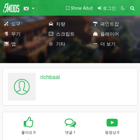
Show Adult
로그인
도구
차량
페인트잡
무기
스크립트
플레이어
맵
기타
더 보기
richbaal
좋아요 0
댓글 1
동영상 0