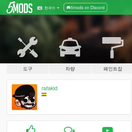
5mods on Discord
한국어
도구
차량
페인트잡
rafakid