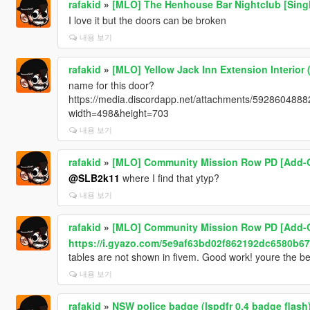
rafakid
»
[MLO] The Henhouse Bar Nightclub [Singl
I love it but the doors can be broken
내용 보기
rafakid
»
[MLO] Yellow Jack Inn Extension Interior 
name for this door?
https://media.discordapp.net/attachments/5928604
width=498&height=703
내용 보기
rafakid
»
[MLO] Community Mission Row PD [Add-O
@SLB2k11
where I find that ytyp?
내용 보기
rafakid
»
[MLO] Community Mission Row PD [Add-O
https://i.gyazo.com/5e9af63bd02f862192dc6580b67
tables are not shown in fivem. Good work! youre the bes
내용 보기
rafakid
»
NSW police badge (lspdfr 0.4 badge flash