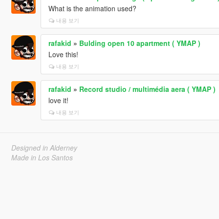
What is the animation used?
내용 보기
rafakid
»
Bulding open 10 apartment ( YMAP )
Love this!
내용 보기
rafakid
»
Record studio / multimédia aera ( YMAP )
love it!
내용 보기
Designed in Alderney
Made in Los Santos