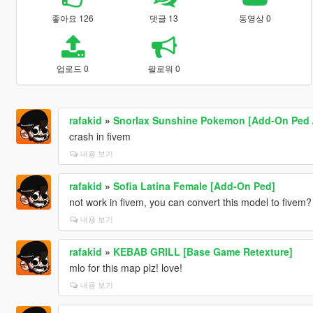
좋아요 126
댓글 13
동영상 0
업로드 0
팔로워 0
rafakid
»
Snorlax Sunshine Pokemon [Add-On Ped /
crash in fivem
내용 보기
rafakid
»
Sofia Latina Female [Add-On Ped]
not work in fivem, you can convert this model to fivem? 
내용 보기
rafakid
»
KEBAB GRILL [Base Game Retexture]
mlo for this map plz! love!
내용 보기