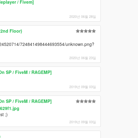
eplayer / Fivem]
2020년 06월 28일
(2nd Floor)
88824520714/724841498444693554/unknown.png?
2020년 06월 23일
n SP / FiveM / RAGEMP]
2019년 09월 03일
n SP / FiveM / RAGEMP]
629f1.jpg
t ;)
2019년 09월 03일
)