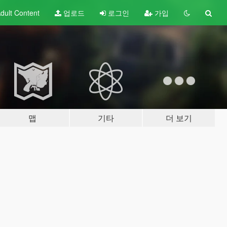
dult
Content
업로드
로그인
가입
맵
기타
더 보기