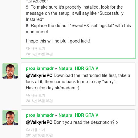
"GTA5.exe"
5. To make sure it's properly installed, look for the
message on the setup, it will say like "Successfully
Installed"
6. Replace the default "SweetFX_settings.txt" with this
mod preset.
I hope this will helpful, good luck!
내용 보기
2016년 08월 04일
proaliahmadr
»
Natural HDR GTA V
@ValkyriePC
Download the instructed file first, take a
look at it, then come back to me to say "sorry".
Have nice day sir/madam :)
내용 보기
2016년 08월 03일
proaliahmadr
»
Natural HDR GTA V
@ValkyriePC
Don't you read the description? :/
내용 보기
2016년 08월 03일