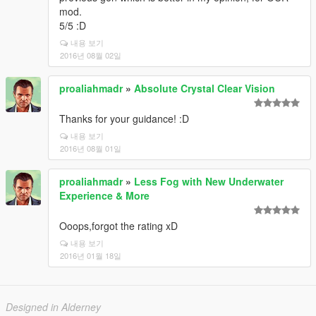
mod.
5/5 :D
내용 보기
2016년 08월 02일
proaliahmadr
»
Absolute Crystal Clear Vision
Thanks for your guidance! :D
내용 보기
2016년 08월 01일
proaliahmadr
»
Less Fog with New Underwater
Experience & More
Ooops,forgot the rating xD
내용 보기
2016년 01월 18일
Designed in Alderney