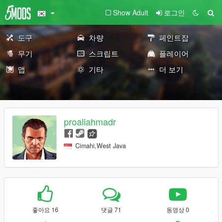
Show Adult
로그인
도구
차량
페인트잡
무기
스크립트
플레이어
맵
기타
더 보기
proaliahmadr
Cimahi,West Java
좋아요 16
댓글 71
동영상 0