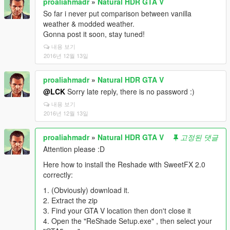
proaliahmadr
»
Natural HDR GTA V
So far i never put comparison between vanilla
weather & modded weather.
Gonna post it soon, stay tuned!
내용 보기
2016년 12월 13일
proaliahmadr
»
Natural HDR GTA V
@LCK
Sorry late reply, there is no password :)
내용 보기
2016년 12월 13일
proaliahmadr
»
Natural HDR GTA V
고정된 댓글
Attention please :D
Here how to install the Reshade with SweetFX 2.0
correctly:
1. (Obviously) download it.
2. Extract the zip
3. Find your GTA V location then don't close it
4. Open the "ReShade Setup.exe" , then select your