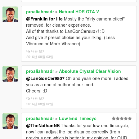
proaliahmadr
»
Natural HDR GTA V
@Franklin for life
Mostly the "dirty camera effect"
removed, for cleaner experience.
All of that thanks to LanGonCer9807! :D
And give 2 preset choice as your liking. (Less
Vibrance or More Vibrance)
내용 보기
2016년 08월 03일
proaliahmadr
»
Absolute Crystal Clear Vision
@LanGonCer9807
Oh and yeah one more, i added
you as a one of author of our mod.
Cheers! :D
내용 보기
2016년 08월 02일
proaliahmadr
»
Low End Timecyc
@TheNathanNS
Thanks for your low-end timecycle,
now i can adjust the fog distance correctly (from
previous gen which is better in my opinion, for OUR