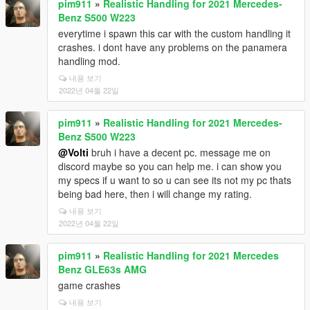
pim911
»
Realistic Handling for 2021 Mercedes-
Benz S500 W223
everytime i spawn this car with the custom handling it
crashes. i dont have any problems on the panamera
handling mod.
내용 보기
2022년 04월 22일
pim911
»
Realistic Handling for 2021 Mercedes-
Benz S500 W223
@Volti
bruh i have a decent pc. message me on
discord maybe so you can help me. i can show you
my specs if u want to so u can see its not my pc thats
being bad here, then i will change my rating.
내용 보기
2022년 04월 22일
pim911
»
Realistic Handling for 2021 Mercedes
Benz GLE63s AMG
game crashes
내용 보기