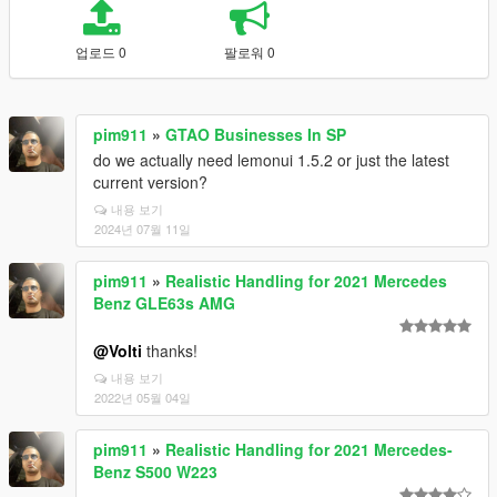
업로드 0
팔로워 0
pim911
»
GTAO Businesses In SP
do we actually need lemonui 1.5.2 or just the latest
current version?
내용 보기
2024년 07월 11일
pim911
»
Realistic Handling for 2021 Mercedes
Benz GLE63s AMG
@Volti
thanks!
내용 보기
2022년 05월 04일
pim911
»
Realistic Handling for 2021 Mercedes-
Benz S500 W223