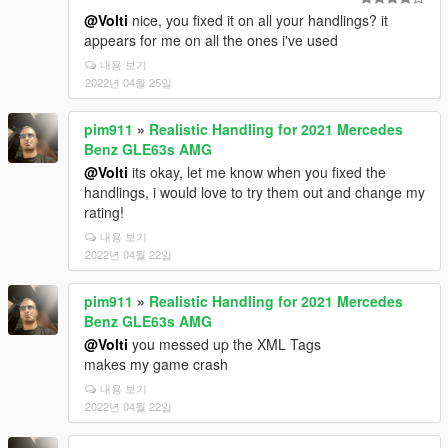
@Volti
nice, you fixed it on all your handlings? it
appears for me on all the ones i've used
내용 보기
2022년 04월 25일
pim911
»
Realistic Handling for 2021 Mercedes
Benz GLE63s AMG
@Volti
its okay, let me know when you fixed the
handlings, i would love to try them out and change my
rating!
내용 보기
2022년 04월 22일
pim911
»
Realistic Handling for 2021 Mercedes
Benz GLE63s AMG
@Volti
you messed up the XML Tags
makes my game crash
내용 보기
2022년 04월 22일