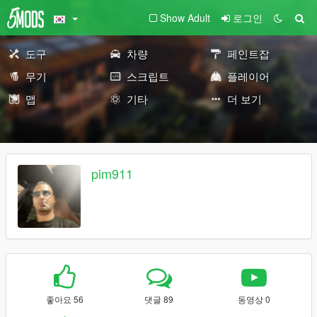
Show Adult
로그인
도구
차량
페인트잡
무기
스크립트
플레이어
맵
기타
더 보기
pim911
좋아요 56
댓글 89
동영상 0