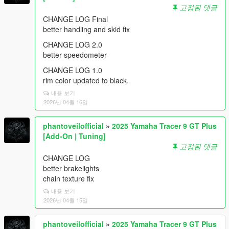
고정된 댓글
CHANGE LOG Final
better handling and skid fix
CHANGE LOG 2.0
better speedometer
CHANGE LOG 1.0
rim color updated to black.
내용 보기
2026년 04월 16일
phantoveilofficial
»
2025 Yamaha Tracer 9 GT Plus
[Add-On | Tuning]
고정된 댓글
CHANGE LOG
better brakelights
chain texture fix
내용 보기
2026년 04월 15일
phantoveilofficial
»
2025 Yamaha Tracer 9 GT Plus