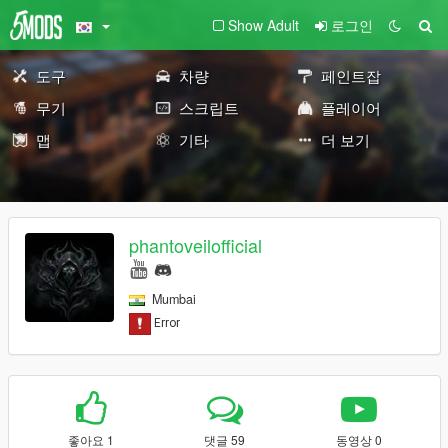
Show Adult
로그인
도구
차량
페인트잡
무기
스크립트
플레이어
맵
기타
더 보기
phantoveilofficial
Mumbai
좋아요 1
댓글 59
동영상 0