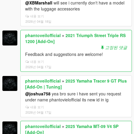
@XBMarshall
will see i currently don't have a model
with the luggage accessories
내용 보기
2026년 04월 18일
phantoveilofficial
»
2021 Triumph Street Triple RS
1200 [Add-On]
고정된 댓글
Feedback and suggestions are welcome!
내용 보기
2026년 04월 17일
phantoveilofficial
»
2025 Yamaha Tracer 9 GT Plus
[Add-On | Tuning]
@joshua758
yea bro sure i have sent you request
under name phantovielofficial its new id in ig
내용 보기
2026년 04월 17일
phantoveilofficial
»
2025 Yamaha MT-09 V4 SP
[Add-On]