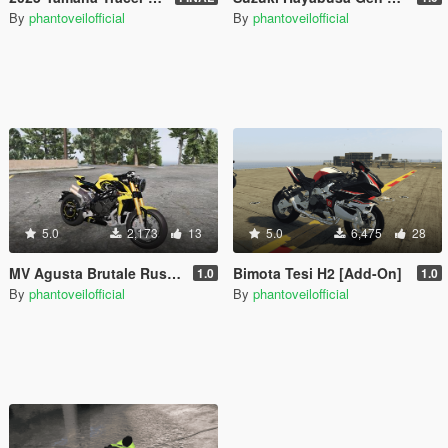
By
phantoveilofficial
By
phantoveilofficial
5.0
2,173
13
5.0
6,475
28
MV Agusta Brutale Rush 1000 [Add-On]
Bimota Tesi H2 [Add-On]
1.0
1.0
By
phantoveilofficial
By
phantoveilofficial