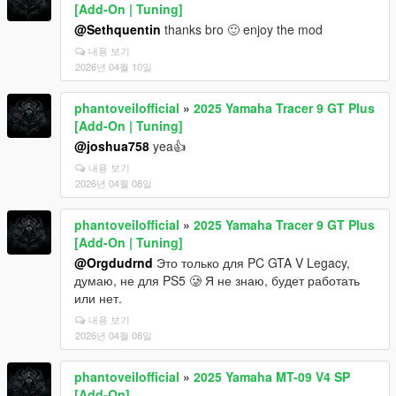
[Add-On | Tuning]
@Sethquentin
thanks bro 🙂 enjoy the mod
내용 보기
2026년 04월 10일
phantoveilofficial
»
2025 Yamaha Tracer 9 GT Plus
[Add-On | Tuning]
@joshua758
yea👍
내용 보기
2026년 04월 08일
phantoveilofficial
»
2025 Yamaha Tracer 9 GT Plus
[Add-On | Tuning]
@Orgdudrnd
Это только для PC GTA V Legacy,
думаю, не для PS5 🥲 Я не знаю, будет работать
или нет.
내용 보기
2026년 04월 08일
phantoveilofficial
»
2025 Yamaha MT-09 V4 SP
[Add-On]