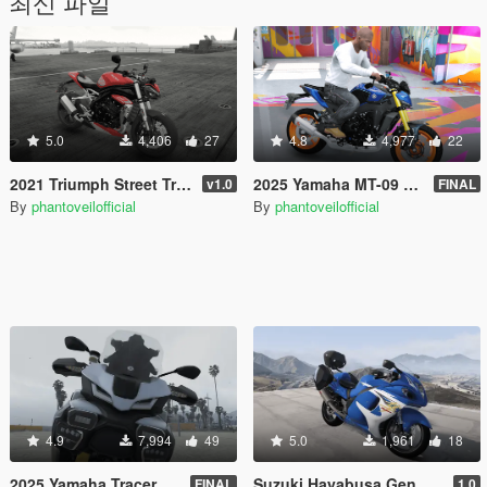
최신 파일
5.0
4,406
27
4.8
4,977
22
2021 Triumph Street Triple RS 1200 [Add-On]
2025 Yamaha MT-09 V4 SP [Add-On]
v1.0
FINAL
By
phantoveilofficial
By
phantoveilofficial
4.9
7,994
49
5.0
1,961
18
2025 Yamaha Tracer 9 GT Plus [Add-On | Tuning]
Suzuki Hayabusa Gen 2 [Add-On]
FINAL
1.0