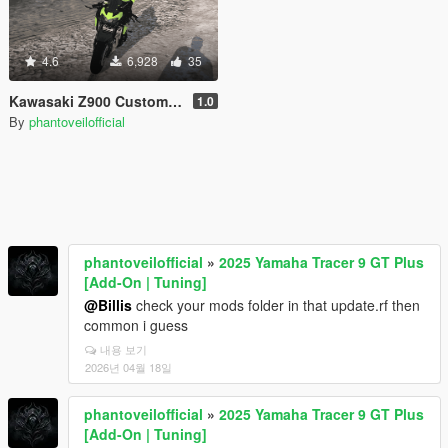
4.6
6,928
35
Kawasaki Z900 Custom [Add-On]
1.0
By
phantoveilofficial
phantoveilofficial
»
2025 Yamaha Tracer 9 GT Plus
[Add-On | Tuning]
@Billis
check your mods folder in that update.rf then
common i guess
내용 보기
2026년 04월 18일
phantoveilofficial
»
2025 Yamaha Tracer 9 GT Plus
[Add-On | Tuning]