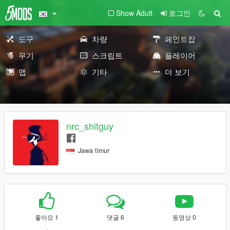
Show Adult
로그인
도구
차량
페인트잡
무기
스크립트
플레이어
맵
기타
더 보기
nrc_shitguy
Jawa timur
좋아요 1
댓글 6
동영상 0