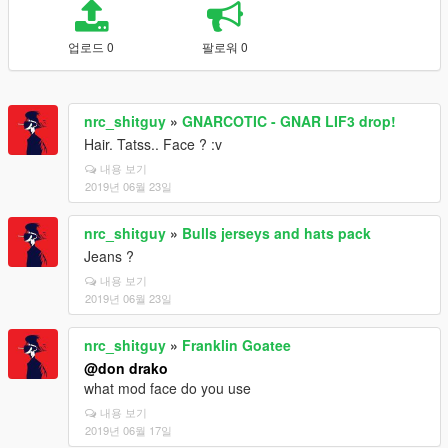
업로드 0
팔로워 0
nrc_shitguy
»
GNARCOTIC - GNAR LIF3 drop!
Hair. Tatss.. Face ? :v
내용 보기
2019년 06월 23일
nrc_shitguy
»
Bulls jerseys and hats pack
Jeans ?
내용 보기
2019년 06월 23일
nrc_shitguy
»
Franklin Goatee
@don drako
what mod face do you use
내용 보기
2019년 06월 17일