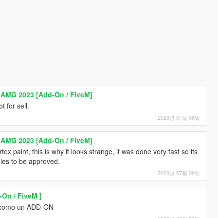
 AMG 2023 [Add-On / FiveM]
 for sell.
2023년 07월 08일
 AMG 2023 [Add-On / FiveM]
ex paint, this is why it looks strange, it was done very fast so its
files to be approved.
2023년 07월 08일
On / FiveM ]
 como un ADD-ON