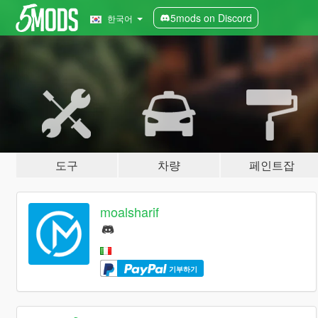
5mods on Discord
한국어
도구
차량
페인트잡
moalsharif
기부하기