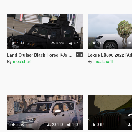
4.88
8,996
67
3.63
Land Cruiser Black Horse KJ6 2022 [Add-On / FiveM]
Lexus LX600 2022 [Add-On
1.0
By
moalsharif
By
moalsharif
4.58
23,118
113
3.67