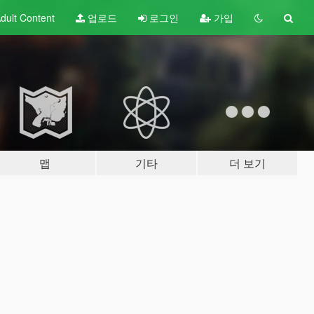
dult
Content
업로드
로그인
가입
맵
기타
더 보기