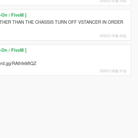
2022년 02월 23일
On / FiveM ]
RTHER THAN THE CHASSIS TURN OFF VSTANCER IN ORDER
2022년 02월 22일
On / FiveM ]
scord.gg/RAthfeMtQZ
2022년 02월 21일