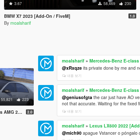
3.67
58,469
230
BMW X7 2023 [Add-On / FiveM]
1.0
By
moalsharif
moalsharif
»
Mercedes-Benz E-class
@xRxqze
its private done by me and not
내용 보기
moalsharif
»
Mercedes-Benz E-class
@geniusofgta
the car just have AO vert
55,821
223
not that accurate. Waiting for the fixed 
내용 보기
d-On / FiveM]
2.0
moalsharif
»
Lexus LX600 2022 [Add-
@mich90
apague Vstancer o póngalo