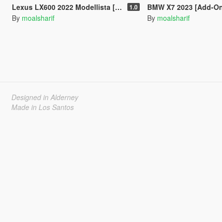
Lexus LX600 2022 Modellista [Add-On / FiveM]
BMW X7 2023 [Add-On
1.0
By
moalsharif
By
moalsharif
Designed in Alderney
Made in Los Santos