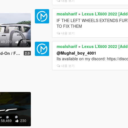
내용 보기
moalsharif
»
Lexus LX600 2022 [Add-
IF THE LEFT WHEELS EXTENDS FU
TO FIX THEM
내용 보기
49,070
176
moalsharif
»
Lexus LX600 2022 [Add-
@Mughal_boy_4001
 / FiveM ]
2.0
Its available on my discord: https://di
내용 보기
58,469
230