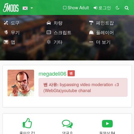
Show Adult
로그인
도구
차량
페인트잡
무기
스크립트
플레이어
맵
기타
더 보기
megadeli06
밴
밴 사유:
bypassing video moderation <3
(WebGta)youtube chanal
좋아요 21
댓글 0
동영상 84