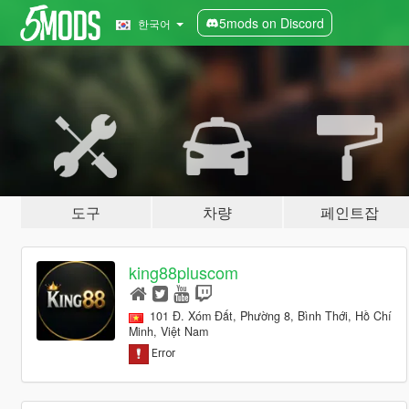
5mods on Discord
한국어
도구
차량
페인트잡
king88pluscom
101 Đ. Xóm Đất, Phường 8, Bình Thới, Hồ Chí
Minh, Việt Nam