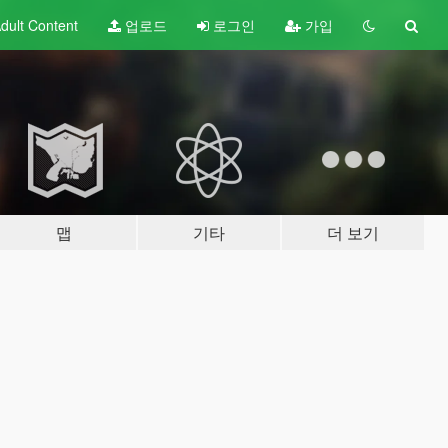
dult
Content
업로드
로그인
가입
맵
기타
더 보기