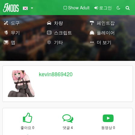
Show Adult
로그인
도구
차량
페인트잡
무기
스크립트
플레이어
맵
기타
더 보기
kevin8869420
좋아요 0
댓글 4
동영상 0