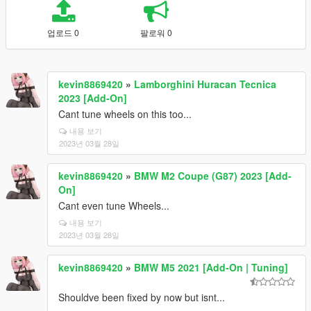
업로드 0
팔로워 0
kevin8869420
»
Lamborghini Huracan Tecnica
2023 [Add-On]
Cant tune wheels on this too...
내용 보기
2023년 03월 28일
kevin8869420
»
BMW M2 Coupe (G87) 2023 [Add-
On]
Cant even tune Wheels...
내용 보기
2023년 03월 28일
kevin8869420
»
BMW M5 2021 [Add-On | Tuning]
Shouldve been fixed by now but isnt...