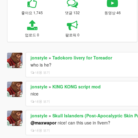
좋아요 1,745
댓글 132
동영상 46
업로드 0
팔로워 0
jonstyle
»
Tadokoro livery for Toreador
who is he?
내용 보기
jonstyle
»
KING KONG script mod
nice
내용 보기
jonstyle
»
Skull Islanders (Post-Apocalyptic Skin P
@maxwapor
nice! can this use in fivem?
내용 보기