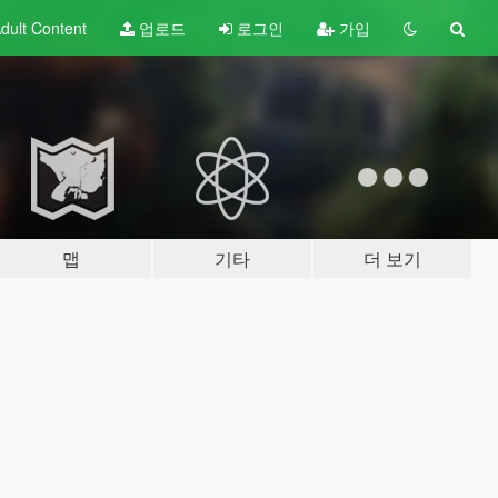
dult
Content
업로드
로그인
가입
맵
기타
더 보기