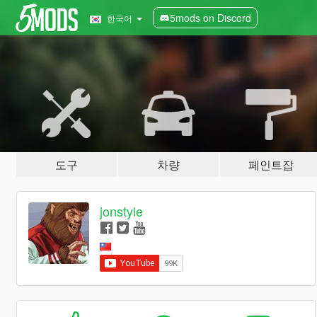
5mods on Discord
한국어
도구
차량
페인트잡
jonstyle