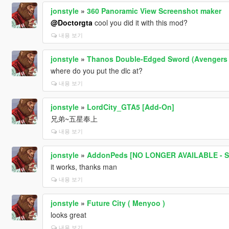
jonstyle
»
360 Panoramic View Screenshot maker
@Doctorgta
cool you did it with this mod?
내용 보기
jonstyle
»
Thanos Double-Edged Sword (Avengers
where do you put the dlc at?
내용 보기
jonstyle
»
LordCity_GTA5 [Add-On]
兄弟~五星奉上
내용 보기
jonstyle
»
AddonPeds [NO LONGER AVAILABLE - S
it works, thanks man
내용 보기
jonstyle
»
Future City ( Menyoo )
looks great
내용 보기