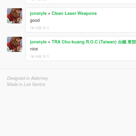
jonstyle
»
Clean Laser Weapons
good
내용 보기
jonstyle
»
TRA Chu-kuang R.O.C (Taiwan) 台鐵 
nice
내용 보기
Designed in Alderney
Made in Los Santos