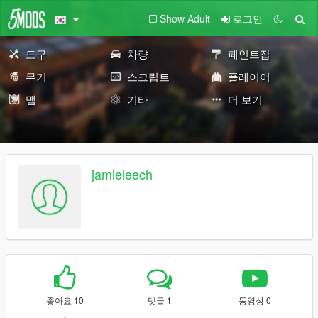
Show Adult
로그인
도구
차량
페인트잡
무기
스크립트
플레이어
맵
기타
더 보기
jamieleech
좋아요 10
댓글 1
동영상 0