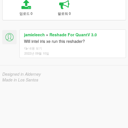
업로드 0
팔로워 0
jamieleech
»
Reshade For QuantV 3.0
Will intel iris xe run this reshader?
내용 보기
2022년 09월 10일
Designed in Alderney
Made in Los Santos