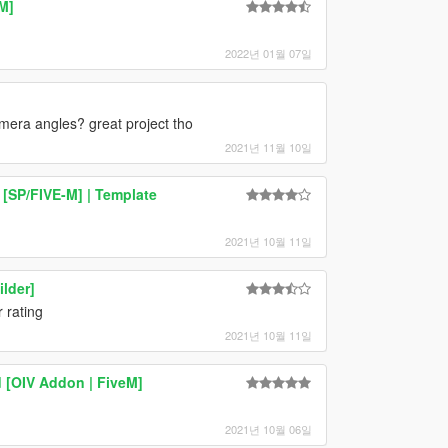
M]
2022년 01월 07일
amera angles? great project tho
2021년 11월 10일
[SP/FIVE-M] | Template
2021년 10월 11일
lder]
 rating
2021년 10월 11일
 [OIV Addon | FiveM]
2021년 10월 06일