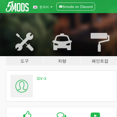
5mods on Discord
한국어
도구
차량
페인트잡
izv-x