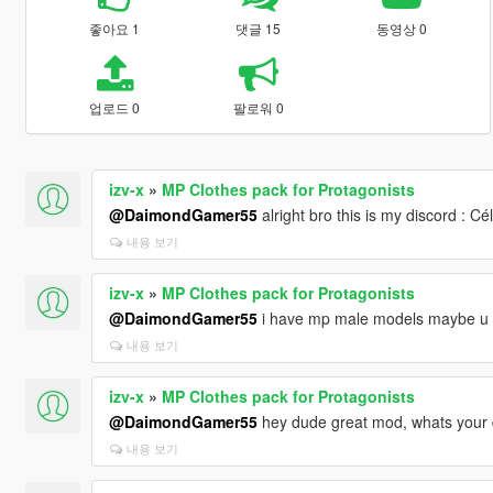
좋아요 1
댓글 15
동영상 0
업로드 0
팔로워 0
izv-x
»
MP Clothes pack for Protagonists
@DaimondGamer55
alright bro this is my discord : C
내용 보기
izv-x
»
MP Clothes pack for Protagonists
@DaimondGamer55
i have mp male models maybe u cou
내용 보기
izv-x
»
MP Clothes pack for Protagonists
@DaimondGamer55
hey dude great mod, whats your d
내용 보기