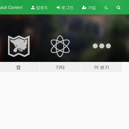
dult
Content
업로드
로그인
가입
맵
기타
더 보기