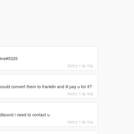
éline#5325
2022년 11월 19일
ld convert them to franklin and ill pay u for it?
2022년 11월 18일
iscord i need to contact u
2022년 11월 18일