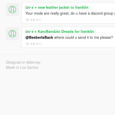
izv-x
»
new leather jacket to franklin
Your mods are really great, do u have a discord group
내용 보기
izv-x
»
KatoBandzio Dreads for franklin
@BeeberIsBack
where could u send it to me please?
내용 보기
Designed in Alderney
Made in Los Santos