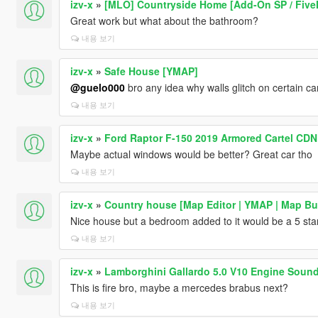
izv-x
»
[MLO] Countryside Home [Add-On SP / Five
Great work but what about the bathroom?
내용 보기
izv-x
»
Safe House [YMAP]
@guelo000
bro any idea why walls glitch on certain c
내용 보기
izv-x
»
Ford Raptor F-150 2019 Armored Cartel CDN 
Maybe actual windows would be better? Great car tho
내용 보기
izv-x
»
Country house [Map Editor | YMAP | Map Bui
Nice house but a bedroom added to it would be a 5 star
내용 보기
izv-x
»
Lamborghini Gallardo 5.0 V10 Engine Sound
This is fire bro, maybe a mercedes brabus next?
내용 보기