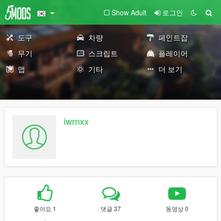
Show Adult
로그인
도구
차량
페인트잡
무기
스크립트
플레이어
맵
기타
더 보기
iwrnxx
좋아요 1
댓글 37
동영상 0