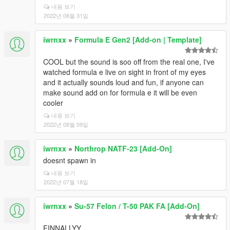
내용 보기
2022년 08월 31일
iwrnxx
»
Formula E Gen2 [Add-on | Template]
COOL but the sound is soo off from the real one, I've
watched formula e live on sight in front of my eyes
and it actually sounds loud and fun, if anyone can
make sound add on for formula e it will be even
cooler
내용 보기
2022년 08월 09일
iwrnxx
»
Northrop NATF-23 [Add-On]
doesnt spawn in
내용 보기
2022년 07월 18일
iwrnxx
»
Su-57 Felon / T-50 PAK FA [Add-On]
FINNALLYY