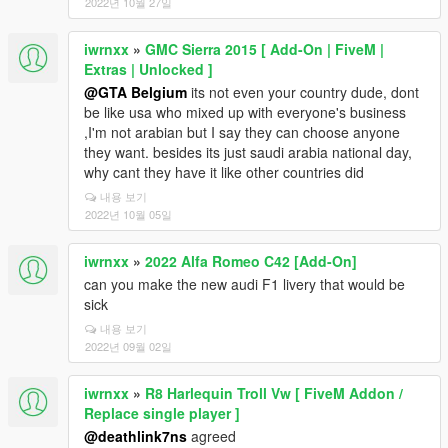
2022년 10월 27일
iwrnxx
»
GMC Sierra 2015 [ Add-On | FiveM |
Extras | Unlocked ]
@GTA Belgium
its not even your country dude, dont
be like usa who mixed up with everyone's business
,I'm not arabian but I say they can choose anyone
they want. besides its just saudi arabia national day,
why cant they have it like other countries did
내용 보기
2022년 10월 05일
iwrnxx
»
2022 Alfa Romeo C42 [Add-On]
can you make the new audi F1 livery that would be
sick
내용 보기
2022년 09월 02일
iwrnxx
»
R8 Harlequin Troll Vw [ FiveM Addon /
Replace single player ]
@deathlink7ns
agreed