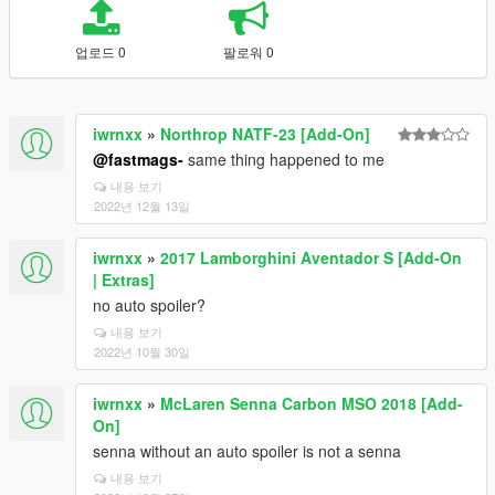
업로드 0
팔로워 0
iwrnxx
»
Northrop NATF-23 [Add-On]
@fastmags-
same thing happened to me
내용 보기
2022년 12월 13일
iwrnxx
»
2017 Lamborghini Aventador S [Add-On
| Extras]
no auto spoiler?
내용 보기
2022년 10월 30일
iwrnxx
»
McLaren Senna Carbon MSO 2018 [Add-
On]
senna without an auto spoiler is not a senna
내용 보기