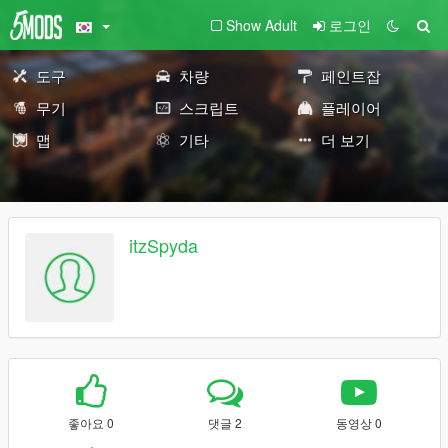
Show Adult
로그인
도구
차량
페인트잡
무기
스크립트
플레이어
맵
기타
더 보기
itzSpyda
좋아요 0
댓글 2
동영상 0