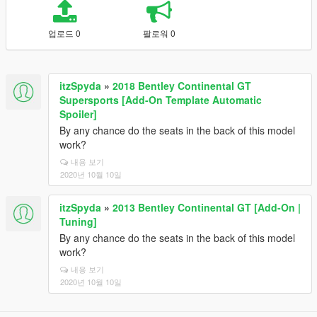
업로드 0
팔로워 0
itzSpyda
»
2018 Bentley Continental GT
Supersports [Add-On Template Automatic
Spoiler]
By any chance do the seats in the back of this model
work?
내용 보기
2020년 10월 10일
itzSpyda
»
2013 Bentley Continental GT [Add-On |
Tuning]
By any chance do the seats in the back of this model
work?
내용 보기
2020년 10월 10일