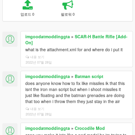
업로드 0
팔로워 0
imgoodatmoddinggta
»
SCAR-H Battle Rifle [Add-
On]
what is the attachment.xml for and where do i put it
내용 보기
2022년 07월 28일
imgoodatmoddinggta
»
Batman script
does anyone know how to fix like missiles ik that this
isnt the iron man script but when i shoot missiles it
just like floating and the batman grenades are doing
that too when i throw them they just stay in the air
내용 보기
2022년 07월 28일
imgoodatmoddinggta
»
Crocodile Mod