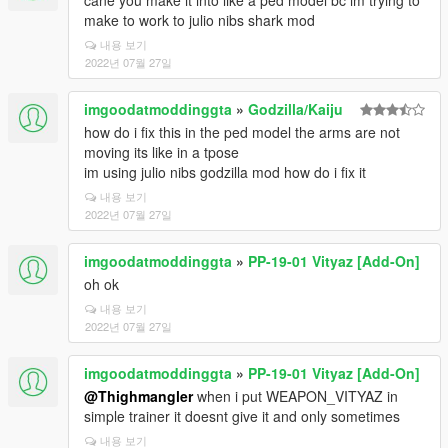
cane you make it into like a ped model bc im trying to
make to work to julio nibs shark mod
내용 보기
2022년 07월 27일
imgoodatmoddinggta
»
Godzilla/Kaiju
how do i fix this in the ped model the arms are not
moving its like in a tpose
im using julio nibs godzilla mod how do i fix it
내용 보기
2022년 07월 27일
imgoodatmoddinggta
»
PP-19-01 Vityaz [Add-On]
oh ok
내용 보기
2022년 07월 27일
imgoodatmoddinggta
»
PP-19-01 Vityaz [Add-On]
@Thighmangler
when i put WEAPON_VITYAZ in
simple trainer it doesnt give it and only sometimes
내용 보기