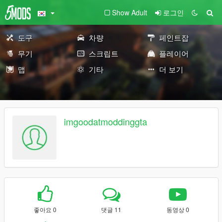
Show Adult
로그인
도구
차량
페인트잡
무기
스크립트
플레이어
맵
기타
더 보기
imgoodatmoddinggta
좋아요 0
댓글 11
동영상 0