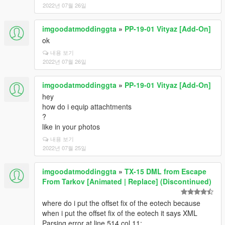
2022년 07월 26일
imgoodatmoddinggta
»
PP-19-01 Vityaz [Add-On]
ok
내용 보기
2022년 07월 26일
imgoodatmoddinggta
»
PP-19-01 Vityaz [Add-On]
hey
how do i equip attachtments
?
like in your photos
내용 보기
2022년 07월 25일
imgoodatmoddinggta
»
TX-15 DML from Escape
From Tarkov [Animated | Replace] (Discontinued)
where do i put the offset fix of the eotech because
when i put the offset fix of the eotech it says XML
Parsing error at line 514,col 11: