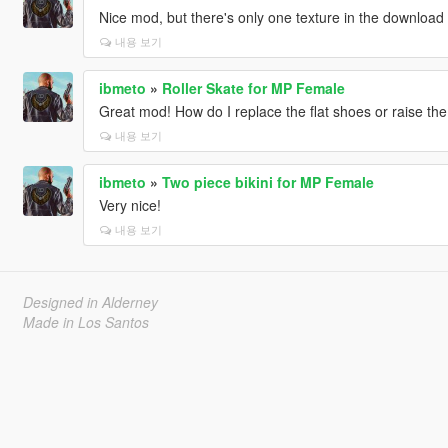
Nice mod, but there's only one texture in the download
내용 보기
ibmeto
»
Roller Skate for MP Female
Great mod! How do I replace the flat shoes or raise the 
내용 보기
ibmeto
»
Two piece bikini for MP Female
Very nice!
내용 보기
Designed in Alderney
Made in Los Santos