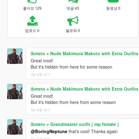
좋아요 129
댓글 43
동영상 0
업로드 0
팔로워 0
ibmeto
»
Nude Makimura Makoto with Extra Outfits
Great mod!
But it's hidden from here for some reason
내용 보기
ibmeto
»
Nude Makimura Makoto with Extra Outfits
Great mod!
But it's hidden from here from some reason
내용 보기
ibmeto
»
Grandmaster outfit ( mp female )
@BoringNeptune
that's cool! Thanks again
내용 보기