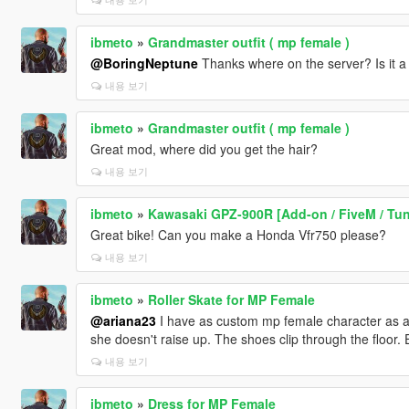
ibmeto
»
Grandmaster outfit ( mp female )
@BoringNeptune
Thanks where on the server? Is it 
내용 보기
ibmeto
»
Grandmaster outfit ( mp female )
Great mod, where did you get the hair?
내용 보기
ibmeto
»
Kawasaki GPZ-900R [Add-on / FiveM / Tun
Great bike! Can you make a Honda Vfr750 please?
내용 보기
ibmeto
»
Roller Skate for MP Female
@ariana23
I have as custom mp female character as a 
she doesn't raise up. The shoes clip through the floor. E
내용 보기
ibmeto
»
Dress for MP Female