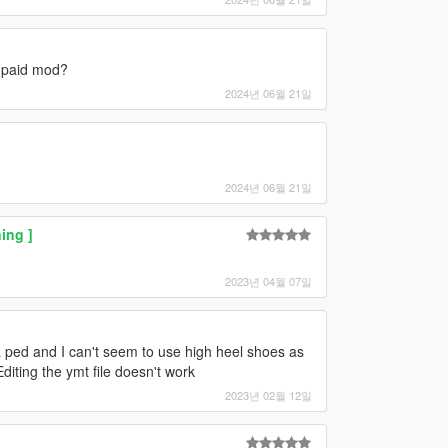
a paid mod?
2024년 06월 21일
2024년 06월 21일
ing ]
2023년 04월 07일
ped and I can't seem to use high heel shoes as
diting the ymt file doesn't work
2023년 02월 12일