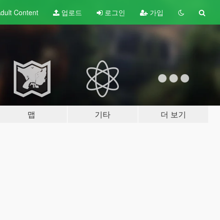
dult
Content
업로드
로그인
가입
맵
기타
더 보기