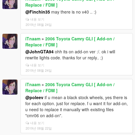
Replace / FDM ]
@Finchin35
may there is no v40 .. :)
내용 보기
2019년 08월 24일
iTnaam
»
2006 Toyota Camry GLI [ Add-on /
Replace / FDM ]
@JohnGTA94
ohh its on add-on ver :/. ok i will
rewrite lights code. thanks for ur reply.. ;)
내용 보기
2019년 08월 24일
iTnaam
»
2006 Toyota Camry GLI [ Add-on /
Replace / FDM ]
@poleev
if u mean a black stock wheels, yes there is
for each option. just for replace. f u want it for add-on,
u need to replace it manually with existing files
"cmr06 on add-on".
내용 보기
2019년 08월 22일