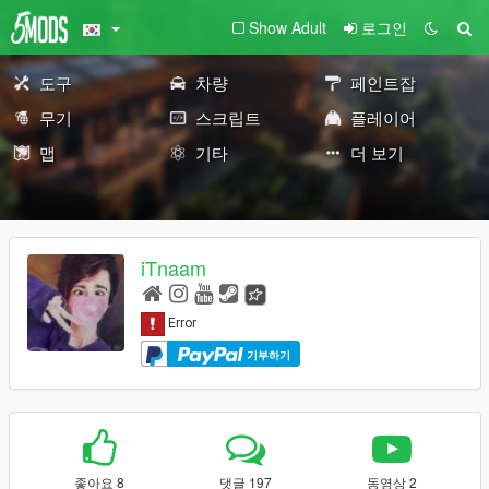
Show Adult
로그인
도구
차량
페인트잡
무기
스크립트
플레이어
맵
기타
더 보기
iTnaam
기부하기
좋아요 8
댓글 197
동영상 2