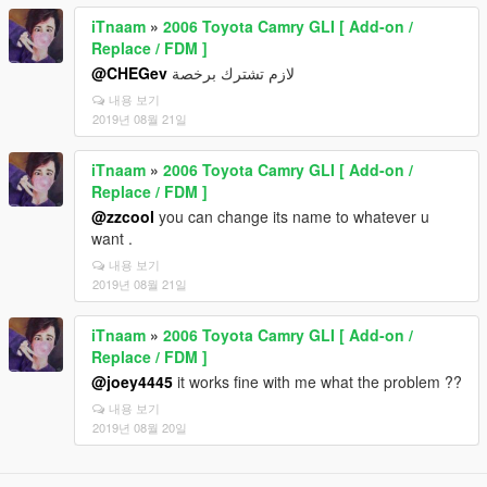
iTnaam
»
2006 Toyota Camry GLI [ Add-on /
Replace / FDM ]
@CHEGev
لازم تشترك برخصة
내용 보기
2019년 08월 21일
iTnaam
»
2006 Toyota Camry GLI [ Add-on /
Replace / FDM ]
@zzcool
you can change its name to whatever u
want .
내용 보기
2019년 08월 21일
iTnaam
»
2006 Toyota Camry GLI [ Add-on /
Replace / FDM ]
@joey4445
it works fine with me what the problem ??
내용 보기
2019년 08월 20일