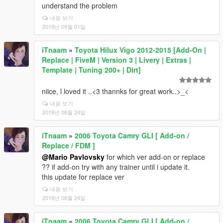
understand the problem
내용 보기
2019년 09월 01일
iTnaam
»
Toyota Hilux Vigo 2012-2015 [Add-On |
Replace | FiveM | Version 3 | Livery | Extras |
Template | Tuning 200+ | Dirt]
niice, l loved it ..<3 thannks for great work..>_<
내용 보기
2019년 08월 24일
iTnaam
»
2006 Toyota Camry GLI [ Add-on /
Replace / FDM ]
@Mario Pavlovsky
for which ver add-on or replace
?? if add-on try with any trainer until i update it.
this update for replace ver
내용 보기
2019년 08월 24일
iTnaam
»
2006 Toyota Camry GLI [ Add-on /