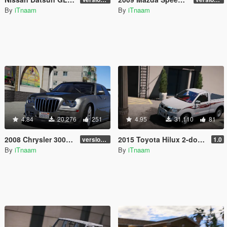
By
iTnaam
By
iTnaam
4.84
20,276
251
4.95
31,110
81
2008 Chrysler 300c SRT8 [ Tuning / Livery / Add-on / DUB / Template ]
2015 Toyota Hilux 2-doors GLX
version 1.1
1.0
By
iTnaam
By
iTnaam