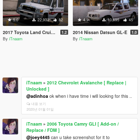
5.0
22,932
82
4.9
10,695
45
2017 Toyota Land Cruiser V6 Machito [ Add-on / Replace / Extras ]
2014 Nissan Datsun GL-E
1.2
1.0
By
iTnaam
By
iTnaam
iTnaam
»
2012 Chevrolet Avalanche [ Replace |
Unlocked ]
@adinhoa
ok when i have time i will looking for this ..
내용 보기
2020년 01월 01일
iTnaam
»
2006 Toyota Camry GLI [ Add-on /
Replace / FDM ]
@joey4445
can u take screenshot for it to