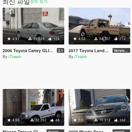
최신 파일
모두 보기
4.91
19,535
124
4.53
64,707
214
2006 Toyota Camry GLI [ Add-on / Replace / FDM ]
2017 Toyota Land Cruiser v6 [ Add-on / Tuning / Livery / Replace]
2.1
Version 2.3N
By
iTnaam
By
iTnaam
4.93
12,262
48
5.0
16,918
153
Nissan Datsun GL-E Single [ Wipers / Animated / FDM ]
2009 Mazda Speed 3 [ Add-on / Tuning / Livery / Template ]
Version 1.0.a
version 1.0