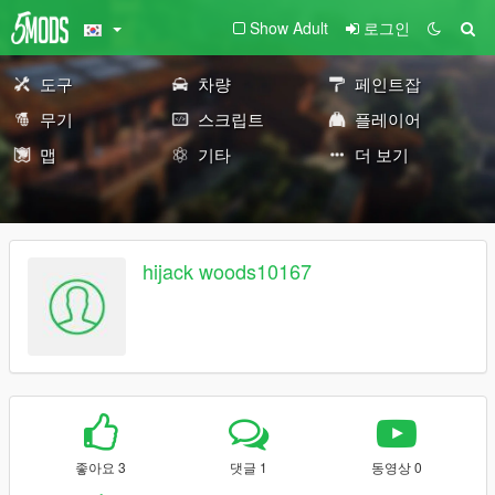
Show Adult
로그인
도구
차량
페인트잡
무기
스크립트
플레이어
맵
기타
더 보기
hijack woods10167
좋아요 3
댓글 1
동영상 0