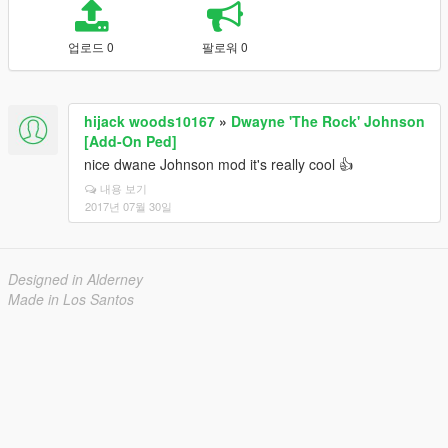
업로드 0
팔로워 0
hijack woods10167
»
Dwayne 'The Rock' Johnson
[Add-On Ped]
nice dwane Johnson mod it's really cool 👍
내용 보기
2017년 07월 30일
Designed in Alderney
Made in Los Santos