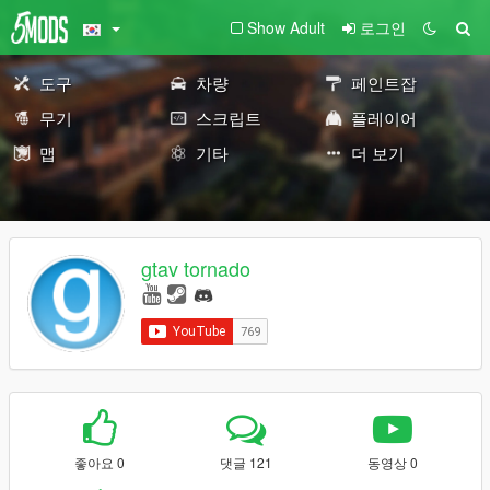
Show Adult
로그인
도구
차량
페인트잡
무기
스크립트
플레이어
맵
기타
더 보기
gtav tornado
좋아요 0
댓글 121
동영상 0