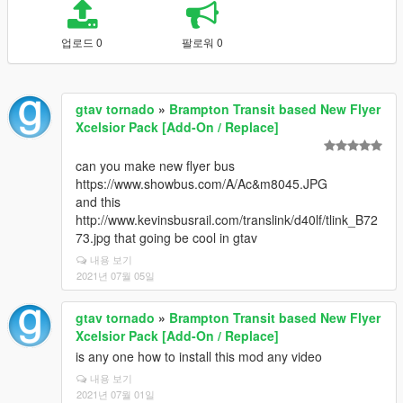
업로드 0
팔로워 0
gtav tornado
»
Brampton Transit based New Flyer
Xcelsior Pack [Add-On / Replace]
can you make new flyer bus
https://www.showbus.com/A/Ac&m8045.JPG
and this
http://www.kevinsbusrail.com/translink/d40lf/tlink_B72
73.jpg that going be cool in gtav
내용 보기
2021년 07월 05일
gtav tornado
»
Brampton Transit based New Flyer
Xcelsior Pack [Add-On / Replace]
is any one how to install this mod any video
내용 보기
2021년 07월 01일