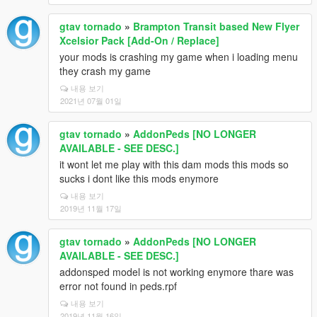
gtav tornado
»
Brampton Transit based New Flyer
Xcelsior Pack [Add-On / Replace]
your mods is crashing my game when i loading menu
they crash my game
내용 보기
2021년 07월 01일
gtav tornado
»
AddonPeds [NO LONGER
AVAILABLE - SEE DESC.]
it wont let me play with this dam mods this mods so
sucks i dont like this mods enymore
내용 보기
2019년 11월 17일
gtav tornado
»
AddonPeds [NO LONGER
AVAILABLE - SEE DESC.]
addonsped model is not working enymore thare was
error not found in peds.rpf
내용 보기
2019년 11월 16일