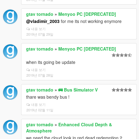
gtav tornado
»
Menyoo PC [DEPRECATED]
@vladimir_2003
for me its not working enymore
내용 보기
2019년 07월 29일
gtav tornado
»
Menyoo PC [DEPRECATED]
when its going be update
내용 보기
2019년 07월 28일
gtav tornado
»
🚌 Bus Simulator V
thare was bendy bus !
내용 보기
2019년 02월 11일
gtav tornado
»
Enhanced Cloud Depth &
Atmosphere
we need the cloud look in red dead redemption 2