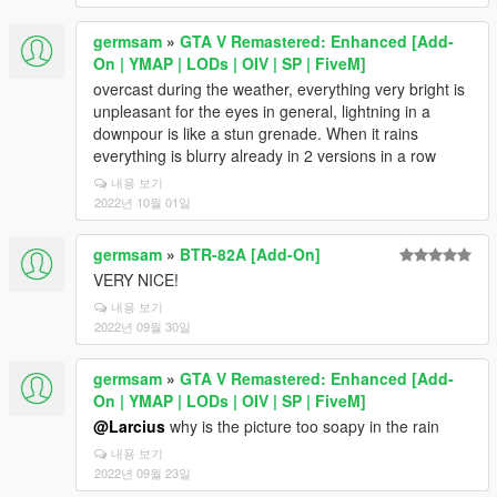
germsam
»
GTA V Remastered: Enhanced [Add-
On | YMAP | LODs | OIV | SP | FiveM]
overcast during the weather, everything very bright is
unpleasant for the eyes in general, lightning in a
downpour is like a stun grenade. When it rains
everything is blurry already in 2 versions in a row
내용 보기
2022년 10월 01일
germsam
»
BTR-82A [Add-On]
VERY NICE!
내용 보기
2022년 09월 30일
germsam
»
GTA V Remastered: Enhanced [Add-
On | YMAP | LODs | OIV | SP | FiveM]
@Larcius
why is the picture too soapy in the rain
내용 보기
2022년 09월 23일