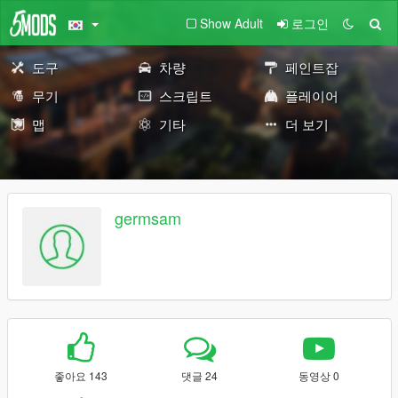
Show Adult
로그인
도구
차량
페인트잡
무기
스크립트
플레이어
맵
기타
더 보기
germsam
좋아요 143
댓글 24
동영상 0