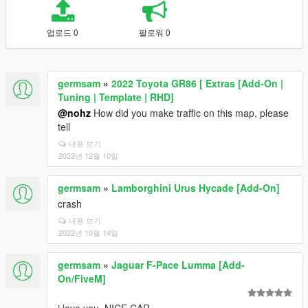
업로드 0
팔로워 0
germsam
»
2022 Toyota GR86 [ Extras [Add-On |
Tuning | Template | RHD]
@nohz
How did you make traffic on this map, please
tell
내용 보기
2022년 12월 10일
germsam
»
Lamborghini Urus Hycade [Add-On]
crash
내용 보기
2022년 10월 14일
germsam
»
Jaguar F-Pace Lumma [Add-
On/FiveM]