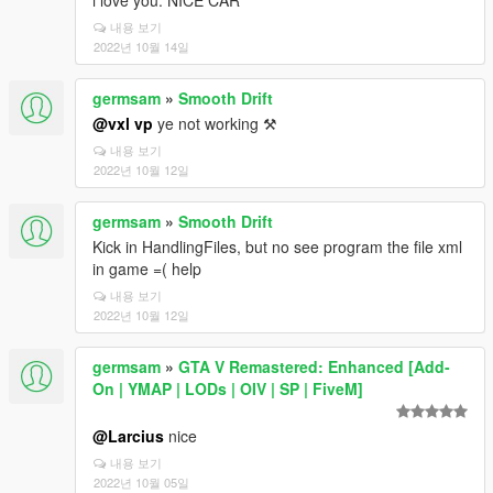
i love you. NICE CAR
내용 보기
2022년 10월 14일
germsam
»
Smooth Drift
@vxl vp
ye not working ⚒
내용 보기
2022년 10월 12일
germsam
»
Smooth Drift
Kick in HandlingFiles, but no see program the file xml
in game =( help
내용 보기
2022년 10월 12일
germsam
»
GTA V Remastered: Enhanced [Add-
On | YMAP | LODs | OIV | SP | FiveM]
@Larcius
nice
내용 보기
2022년 10월 05일