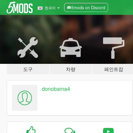
5mods on Discord
한국어
도구
차량
페인트잡
donobama4