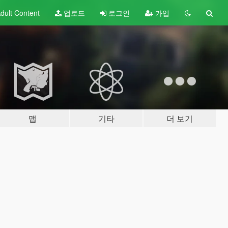
dult
Content
업로드
로그인
가입
맵
기타
더 보기