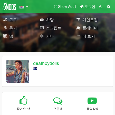
Show Adult
로그인
도구
차량
페인트잡
무기
스크립트
플레이어
맵
기타
더 보기
deathbydolls
좋아요 45
댓글 8
동영상 0