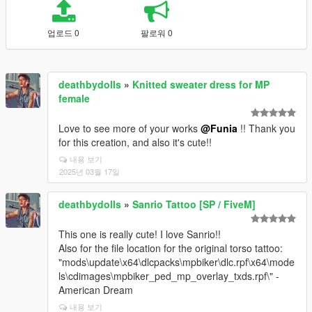
업로드 0
팔로워 0
deathbydolls
»
Knitted sweater dress for MP
female
Love to see more of your works
@Funia
!! Thank you
for this creation, and also it's cute!!
내용 보기
2025년 03월 17일
deathbydolls
»
Sanrio Tattoo [SP / FiveM]
This one is really cute! I love Sanrio!!
Also for the file location for the original torso tattoo:
"mods\update\x64\dlcpacks\mpbiker\dlc.rpf\x64\mode
ls\cdimages\mpbiker_ped_mp_overlay_txds.rpf\" -
American Dream
내용 보기