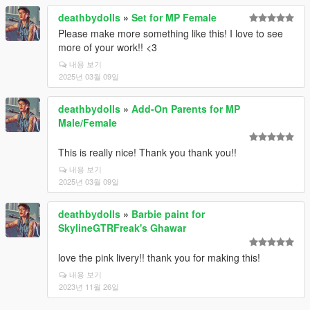
deathbydolls
»
Set for MP Female
Please make more something like this! I love to see
more of your work!! <3
내용 보기
2025년 03월 09일
deathbydolls
»
Add-On Parents for MP
Male/Female
This is really nice! Thank you thank you!!
내용 보기
2025년 03월 09일
deathbydolls
»
Barbie paint for
SkylineGTRFreak's Ghawar
love the pink livery!! thank you for making this!
내용 보기
2023년 11월 26일