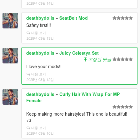
2025년 03월 14일
deathbydolls
»
SeatBelt Mod
Safety first!!!
내용 보기
2025년 03월 13일
deathbydolls
»
Juicy Celestya Set
고정된 댓글
I love your mods!!
내용 보기
2025년 03월 12일
deathbydolls
»
Curly Hair With Wrap For MP
Female
Keep making more hairstyles! This one is beautiful!
<3
내용 보기
2025년 03월 10일