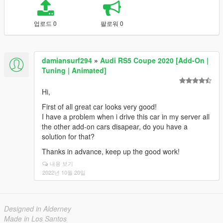
업로드 0
팔로워 0
damiansurf294
»
Audi RS5 Coupe 2020 [Add-On |
Tuning | Animated]
Hi,
First of all great car looks very good!
I have a problem when i drive this car in my server all
the other add-on cars disapear, do you have a
solution for that?
Thanks in advance, keep up the good work!
내용 보기
2022년 10월 20일
Designed in Alderney
Made in Los Santos