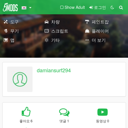
Show Adult
로그인
도구
차량
페인트잡
무기
스크립트
플레이어
맵
기타
더 보기
damiansurf294
좋아요 6
댓글 1
동영상 0